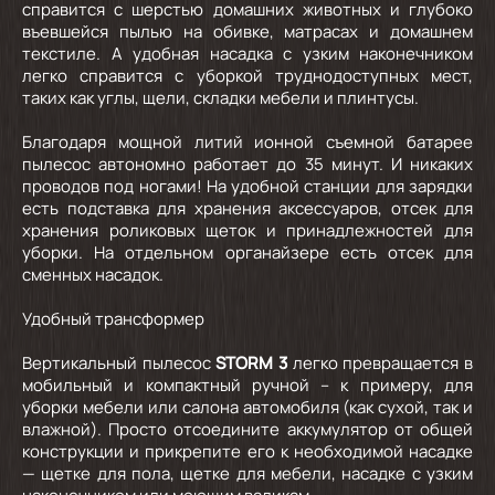
справится с шерстью домашних животных и глубоко
въевшейся пылью на обивке, матрасах и домашнем
текстиле. А удобная насадка с узким наконечником
легко справится с уборкой труднодоступных мест,
таких как углы, щели, складки мебели и плинтусы.
Благодаря мощной литий ионной съемной батарее
пылесос автономно работает до 35 минут. И никаких
проводов под ногами! На удобной станции для зарядки
есть подставка для хранения аксессуаров, отсек для
хранения роликовых щеток и принадлежностей для
уборки. На отдельном органайзере есть отсек для
сменных насадок.
Удобный трансформер
Вертикальный пылесос
STORM 3
легко превращается в
мобильный и компактный ручной – к примеру, для
уборки мебели или салона автомобиля (как сухой, так и
влажной). Просто отсоедините аккумулятор от общей
конструкции и прикрепите его к необходимой насадке
— щетке для пола, щетке для мебели, насадке с узким