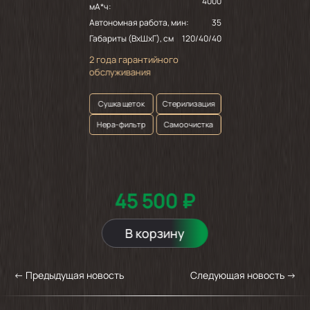
4000
мА*ч:
Автономная работа, мин:
35
Габариты (ВхШхГ), см
120/40/40
2 года гарантийного
обслуживания
Сушка щеток
Стерилизация
Нepa-фильтр
Самоочистка
45 500 ₽
В корзину
←
Предыдущая новость
Следующая новость
→