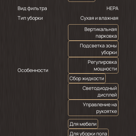
Вид фильтра
HEPA
Тип уборки
Сухая и влажная
Вертикальная
парковка
Подсветка зоны
уборки
Регулировка
мощности
Особенности
Сбор жидкости
Светодиодный
дисплей
Управление на
рукоятке
Для мебели
Для уборки пола