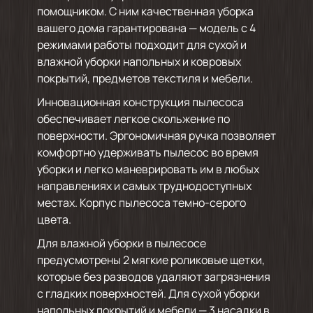
помощником. С ним качественная уборка
вашего дома гарантирована — модель с 4
режимами работы подходит для сухой и
влажной уборки напольных и ковровых
покрытий, предметов текстиля и мебели.
Инновационная конструкция пылесоса
обеспечивает легкое скольжение по
поверхности. Эргономичная ручка позволяет
комфортно удерживать пылесос во время
уборки и легко маневрировать им в любых
направлениях и самых труднодоступных
местах. Корпус пылесоса темно-серого
цвета.
Для влажной уборки в пылесосе
предусмотрены 2 мягкие роликовые щетки,
которые без разводов удаляют загрязнения
с гладких поверхностей. Для сухой уборки
напольных покрытий и мебели — 3 насадки в