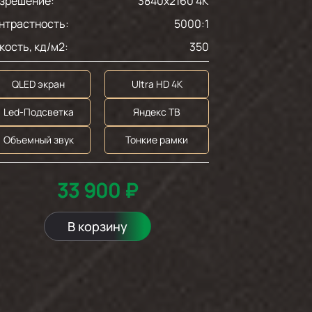
зрешение:
3840x2160 4K
нтрастность:
5000:1
кость, кд/м2:
350
QLED экран
Ultra HD 4K
Led-Подсветка
Яндекс ТВ
Объемный звук
Тонкие рамки
33 900 ₽
В корзину