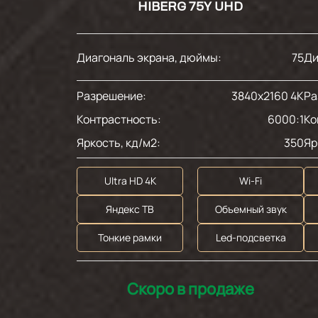
HIBERG 75Y UHD
Диагональ экрана, дюймы:
75
Ди
Разрешение:
3840x2160 4K
Ра
Контрастность:
6000:1
Ко
Яркость, кд/м2:
350
Яр
Ultra HD 4K
Wi-Fi
Яндекс ТВ
Объемный звук
Тонкие рамки
Led-подсветка
Скоро в продаже