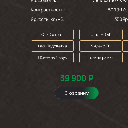
Разрешение:
3840x2160 4K
Ра
Контрастность:
5000:1
Ко
Яркость, кд/м2:
350
Яр
QLED экран
Ultra HD 4K
Led-Подсветка
Яндекс ТВ
Объемный звук
Тонкие рамки
39 900 ₽
В корзину