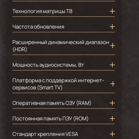
2
50
9
3840x2160 4K
3
55
Технология матрицы ТВ
1
65
9
VA
Частота обновления
2
75
3
50 Гц
Расширенный динамический диапазон
6
60 Гц
(HDR)
9
Да
Мощность аудиосистемы, Вт
2
16
Платформа с поддержкой интернет-
7
20
сервисов (Smart TV)
9
Да
Оперативная память ОЗУ (RAM)
9
1,5 ГБ
Постоянная память ПЗУ (ROM)
9
8 ГБ
Стандарт крепления VESA