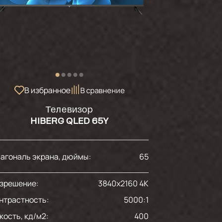
В избранное
В сравнение
Телевизор
HIBERG QLED 65Y
агональ экрана, дюймы:
65
зрешение:
3840x2160 4K
нтрастность:
5000:1
кость, кд/м2:
400