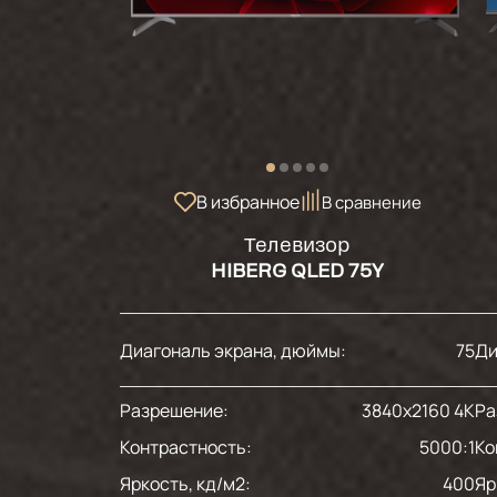
В избранное
В сравнение
Телевизор
HIBERG QLED 75Y
Диагональ экрана, дюймы:
75
Ди
Разрешение:
3840x2160 4K
Ра
Контрастность:
5000:1
Ко
Яркость, кд/м2:
400
Яр