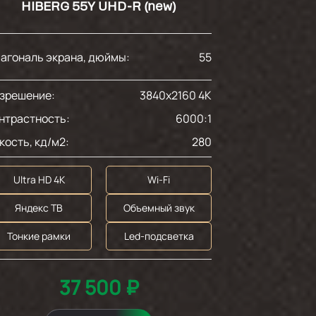
HIBERG 55Y UHD-R (new)
агональ экрана, дюймы:
55
зрешение:
3840x2160 4K
нтрастность:
6000:1
кость, кд/м2:
280
Ultra HD 4K
Wi-Fi
Яндекс ТВ
Объемный звук
Тонкие рамки
Led-подсветка
37 500 ₽