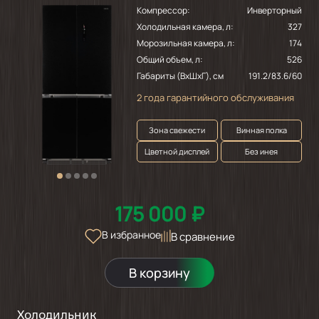
Компрессор:
Инверторный
Холодильная камера, л:
327
Морозильная камера, л:
174
Общий объем, л:
526
Габариты (ВхШхГ), см
191.2/83.6/60
2 года гарантийного обслуживания
Зона свежести
Винная полка
Цветной дисплей
Без инея
175 000 ₽
В избранное
В сравнение
В корзину
Холодильник