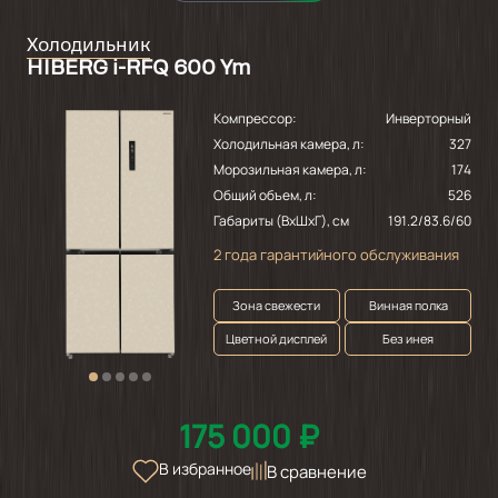
Холодильник
HIBERG i-RFQ 600 Ym
Компрессор:
Инверторный
Холодильная камера, л:
327
Морозильная камера, л:
174
Общий объем, л:
526
Габариты (ВхШхГ), см
191.2/83.6/60
2 года гарантийного обслуживания
Зона свежести
Винная полка
Цветной дисплей
Без инея
175 000 ₽
В избранное
В сравнение