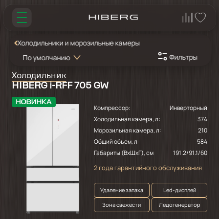
Холодильники и морозильные камеры
Фильтры
По умолчанию
Холодильник
HIBERG i-RFF 705 GW
Компрессор:
Инверторный
Холодильная камера, л:
374
Морозильная камера, л:
210
Общий объем, л:
584
Габариты (ВхШхГ), см
191.2/91.1/60
2 года гарантийного обслуживания
Удаление запаха
Led-дисплей
Зона свежести
Ледогенератор