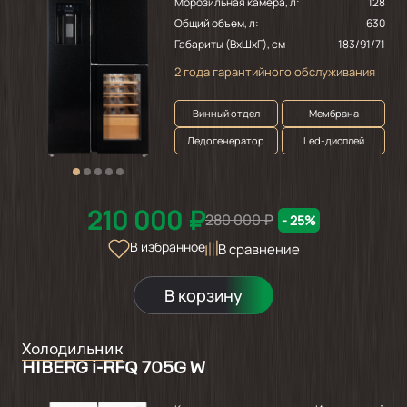
Морозильная камера, л:
128
Общий объем, л:
630
Габариты (ВхШхГ), см
183/91/71
2 года гарантийного обслуживания
Винный отдел
Мембрана
Ледогенератор
Led-дисплей
210 000 ₽
280 000 ₽
- 25%
В избранное
В сравнение
В корзину
Холодильник
HIBERG i-RFQ 705G W