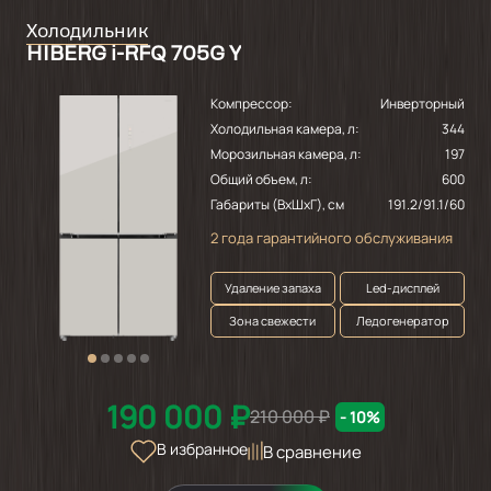
Холодильник
HIBERG i-RFQ 705G Y
Компрессор:
Инверторный
Холодильная камера, л:
344
Морозильная камера, л:
197
Общий объем, л:
600
Габариты (ВхШхГ), см
191.2/91.1/60
2 года гарантийного обслуживания
Удаление запаха
Led-дисплей
Зона свежести
Ледогенератор
190 000 ₽
210 000 ₽
- 10%
В избранное
В сравнение