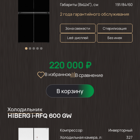
Габариты (ВхШхГ), см
191/84/60
2 года гарантийного обслуживания
Зона свежести
Стерилизация
Led-дисплей
Без инея
220 000 ₽
В избранное
В сравнение
В корзину
Холодильник
HIBERG i-RFQ 600 GW
Компрессор:
Инверторный
Холодильная камера, л:
327