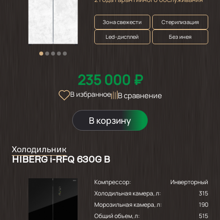
Зона свежести
Стерилизация
Led-дисплей
Без инея
235 000 ₽
В избранное
В сравнение
В корзину
Холодильник
HIBERG i-RFQ 630G B
Компрессор:
Инверторный
Холодильная камера, л:
315
Морозильная камера, л:
190
Общий объем, л:
515