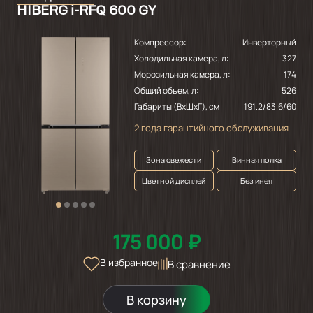
HIBERG i-RFQ 600 GY
Компрессор:
Инверторный
Холодильная камера, л:
327
Морозильная камера, л:
174
Общий объем, л:
526
Габариты (ВхШхГ), см
191.2/83.6/60
2 года гарантийного обслуживания
Зона свежести
Винная полка
Цветной дисплей
Без инея
175 000 ₽
В избранное
В сравнение
В корзину