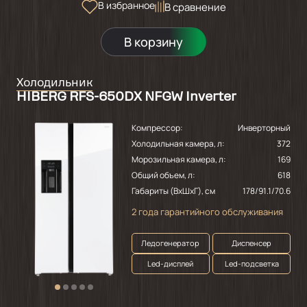
В избранное
В сравнение
В корзину
Холодильник
HIBERG RFS-650DX NFGW Inverter
Компрессор:
Инверторный
Холодильная камера, л:
372
Морозильная камера, л:
169
Общий объем, л:
618
Габариты (ВхШхГ), см
178/91.1/70.6
2 года гарантийного обслуживания
Ледогенератор
Диспенсер
Led-дисплей
Led-подсветка