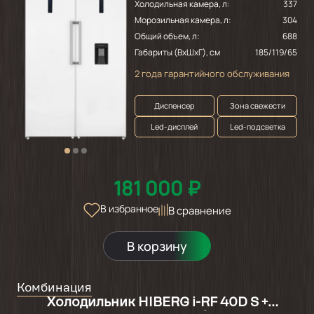
Холодильная камера, л:
337
Морозильная камера, л:
304
Общий объем, л:
688
Габариты (ВхШхГ), см
185/119/65
2 года гарантийного обслуживания
Диспенсер
Зона свежести
Led-дисплей
Led-подсветка
181 000 ₽
В избранное
В сравнение
В корзину
Комбинация
Холодильник HIBERG i-RF 40D S +