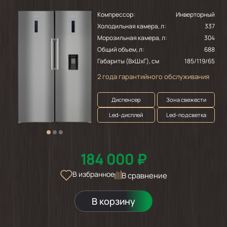
Морозильник HIBERG i-FR 40 S
Компрессор:
Инверторный
Холодильная камера, л:
337
Морозильная камера, л:
304
Общий объем, л:
688
Габариты (ВхШхГ), см
185/119/65
2 года гарантийного обслуживания
Диспенсер
Зона свежести
Led-дисплей
Led-подсветка
184 000 ₽
В избранное
В сравнение
В корзину