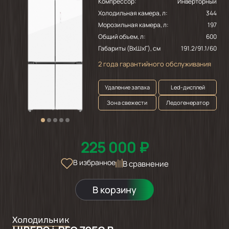
Компрессор:
Инверторный
Холодильная камера, л:
344
Морозильная камера, л:
197
Общий объем, л:
600
Габариты (ВхШхГ), см
191.2/91.1/60
2 года гарантийного обслуживания
Удаление запаха
Led-дисплей
Зона свежести
Ледогенератор
225 000 ₽
В избранное
В сравнение
В корзину
Холодильник