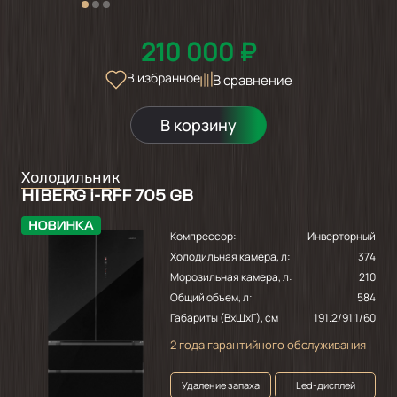
210 000 ₽
В избранное
В сравнение
В корзину
Холодильник
HIBERG i-RFF 705 GB
Компрессор:
Инверторный
Холодильная камера, л:
374
Морозильная камера, л:
210
Общий объем, л:
584
Габариты (ВхШхГ), см
191.2/91.1/60
2 года гарантийного обслуживания
Удаление запаха
Led-дисплей