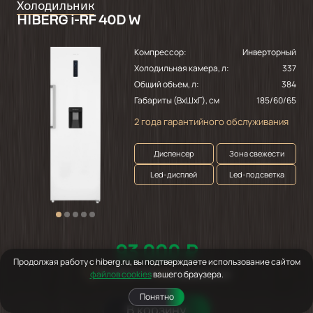
Холодильник
HIBERG i-RF 40D W
Компрессор:
Инверторный
Холодильная камера, л:
337
Общий объем, л:
384
Габариты (ВхШхГ), см
185/60/65
2 года гарантийного обслуживания
Диспенсер
Зона свежести
Led-дисплей
Led-подсветка
93 000 ₽
Продолжая работу с hiberg.ru, вы подтверждаете использование сайтом
В избранное
В сравнение
файлов cookies
вашего браузера.
Понятно
В корзину