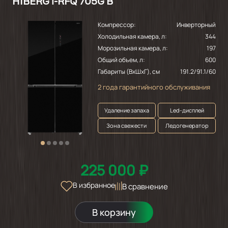
HIBERG i-RFQ 705G B
Компрессор:
Инверторный
Холодильная камера, л:
344
Морозильная камера, л:
197
Общий объем, л:
600
Габариты (ВхШхГ), см
191.2/91.1/60
2 года гарантийного обслуживания
Удаление запаха
Led-дисплей
Зона свежести
Ледогенератор
225 000 ₽
В избранное
В сравнение
В корзину