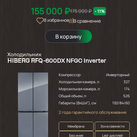
155 000 ₽
175 000 ₽
- 11%
В избранное
В сравнение
В корзину
Холодильник
HIBERG RFQ-600DX NFGC Inverter
Компрессор:
Инверторный
Холодильная камера, л:
327
Морозильная камера, л:
174
Общий объем, л:
526
Габариты (ВхШхГ), см
192/84/60
2 года гарантийного обслуживания
Мембрана
Зона свежести
Без инея
Led-дисплей