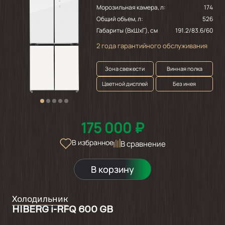
Морозильная камера, л:
174
Общий объем, л:
526
Габариты (ВхШхГ), см
191.2/83.6/60
2 года гарантийного обслуживания
Зона свежести
Винная полка
Цветной дисплей
Без инея
175 000 ₽
В избранное
В сравнение
В корзину
Холодильник
HIBERG i-RFQ 600 GB