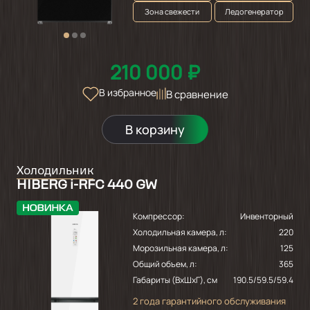
Зона свежести
Ледогенератор
210 000 ₽
В избранное
В сравнение
В корзину
Холодильник
HIBERG i-RFC 440 GW
Компрессор:
Инвенторный
Холодильная камера, л:
220
Морозильная камера, л:
125
Общий объем, л:
365
Габариты (ВхШхГ), см
190.5/59.5/59.4
2 года гарантийного обслуживания