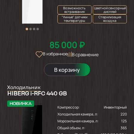
Возможность
Цветной сенсорный
встраивания
дисплей
"Умные" датчики
Стерилизация
температуры
воздуха
85 000 ₽
В избранное
В сравнение
В корзину
Холодильник
HIBERG i-RFC 440 GB
Компрессор:
Инвенторный
Холодильная камера, л:
220
Морозильная камера, л:
125
Общий объем, л:
365