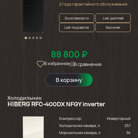
2 года гарантийного обслуживания
Зона свежести
Led-дисплей
Led-подсветка
Без инея
88 800 ₽
В избранное
В сравнение
В корзину
Холодильник
HIBERG RFC-400DX NFGY inverter
Компрессор:
Инверторный
Холодильная камера, л:
257
Морозильная камера, л:
94