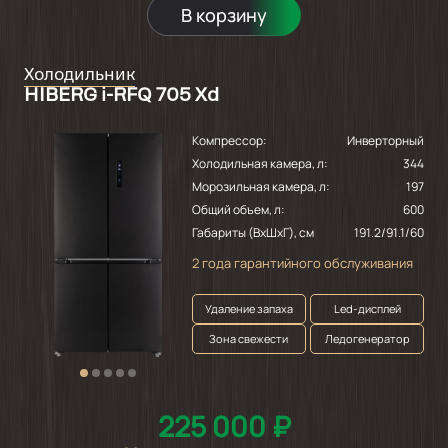
В корзину
Холодильник
HIBERG i-RFQ 705 Xd
Компрессор:
Инверторный
Холодильная камера, л:
344
Морозильная камера, л:
197
Общий объем, л:
600
Габариты (ВхШхГ), см
191.2/91.1/60
2 года гарантийного обслуживания
Удаление запаха
Led-дисплей
Зона свежести
Ледогенератор
225 000 ₽