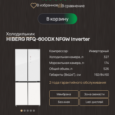
В избранное
В сравнение
В корзину
Холодильник
HIBERG RFQ-600DX NFGW Inverter
Компрессор:
Инверторный
Холодильная камера, л:
327
Морозильная камера, л:
174
Общий объем, л:
526
Габариты (ВхШхГ), см
192/84/60
2 года гарантийного обслуживания
Мембрана
Зона свежести
Без инея
Led-дисплей