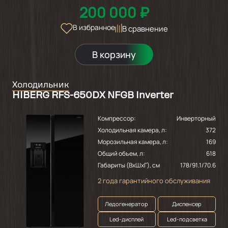
200 000 ₽
В избранное
В сравнение
В корзину
Холодильник
HIBERG RFS-650DX NFGB Inverter
Компрессор:
Инверторный
Холодильная камера, л:
372
Морозильная камера, л:
169
Общий объем, л:
618
Габариты (ВхШхГ), см
178/91.1/70.6
2 года гарантийного обслуживания
Ледогенератор
Диспенсер
Led-дисплей
Led-подсветка