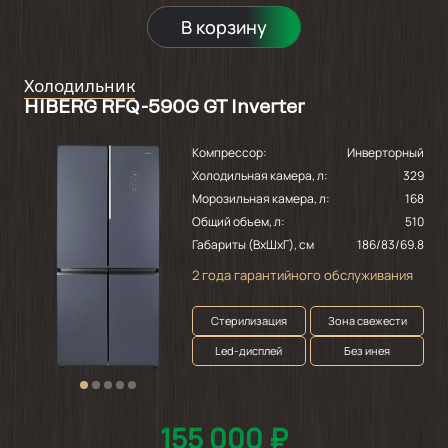
В корзину
Холодильник
HIBERG RFQ-590G GT Inverter
Компрессор:
Инверторный
Холодильная камера, л:
329
Морозильная камера, л:
168
Общий объем, л:
510
Габариты (ВхШхГ), см
186/83/69.8
2 года гарантийного обслуживания
Стерилизация
Зона свежести
Led-дисплей
Без инея
155 000 ₽