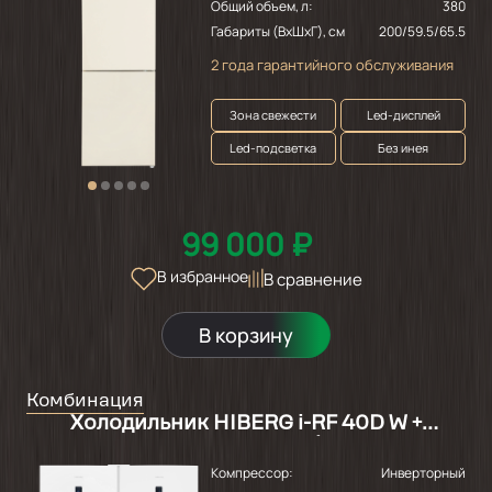
Общий объем, л:
380
Габариты (ВхШхГ), см
200/59.5/65.5
2 года гарантийного обслуживания
Зона свежести
Led-дисплей
Led-подсветка
Без инея
99 000 ₽
В избранное
В сравнение
В корзину
Комбинация
Холодильник HIBERG i-RF 40D W +
Морозильник HIBERG i-FR 40 W
Компрессор:
Инверторный