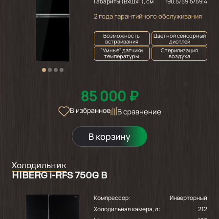
Габариты (ВхШхГ), см
190.5/59.5/59.4
2 года гарантийного обслуживания
Возможность
Цветной сенсорный
встраивания
дисплей
"Умные" датчики
Стерилизация
температуры
воздуха
85 000 ₽
В избранное
В сравнение
В корзину
Холодильник
HIBERG i-RFS 750G B
Компрессор:
Инверторный
Холодильная камера, л:
212