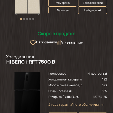
Мембрана
Зона свежести
Без инея
Led-дисплей
Скоро в продаже
В избранное
В сравнение
Холодильник
HIBERG i-RFT 750G B
Компрессор:
Инверторный
Холодильная камера, л:
492
Морозильная камера, л:
143
Общий объем, л:
665
Габариты (ВхШхГ), см
187/84/75
2 года гарантийного обслуживания