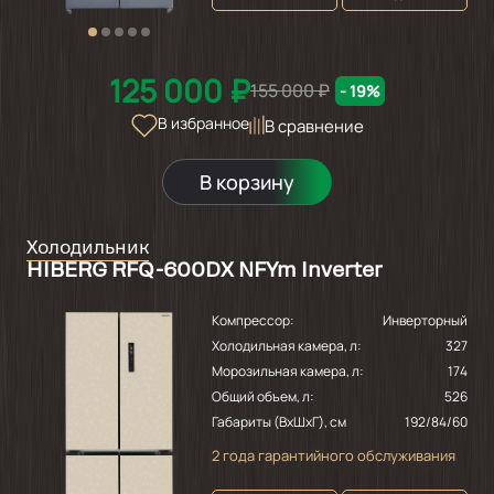
125 000 ₽
155 000 ₽
- 19%
В избранное
В сравнение
В корзину
Холодильник
HIBERG RFQ-600DX NFYm Inverter
Компрессор:
Инверторный
Холодильная камера, л:
327
Морозильная камера, л:
174
Общий объем, л:
526
Габариты (ВхШхГ), см
192/84/60
2 года гарантийного обслуживания