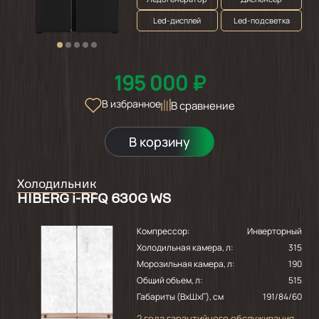
Led-дисплей
Led-подсветка
195 000 ₽
В избранное
В сравнение
В корзину
Холодильник
HIBERG i-RFQ 630G WS
Компрессор:
Инверторный
Холодильная камера, л:
315
Морозильная камера, л:
190
Общий объем, л:
515
Габариты (ВхШхГ), см
191/84/60
2 года гарантийного обслуживания