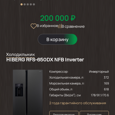
200 000 ₽
В избранное
В сравнение
В корзину
Холодильник
HIBERG RFS-650DX NFB Inverter
Компрессор:
Инверторный
Холодильная камера, л:
372
Морозильная камера, л:
169
Общий объем, л:
618
Габариты (ВхШхГ), см
178/91.1/70.6
2 года гарантийного обслуживания
Ледогенератор
Диспенсер