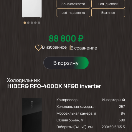
Зона свежести
Led-дисплей
Led-подсветка
Без инея
88 800 ₽
В избранное
В сравнение
В корзину
Холодильник
HIBERG RFC-400DX NFGB inverter
Компрессор:
Инверторный
Холодильная камера, л:
257
Морозильная камера, л:
94
Общий объем, л:
380
Габариты (ВхШхГ), см
200/59.5/65.5