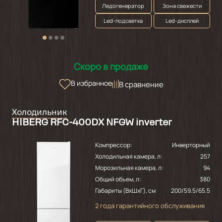
Ледогенератор
Зона свежести
Led-подсветка
Led-дисплей
Скоро в продаже
В избранное
В сравнение
Холодильник
HIBERG RFC-400DX NFGW inverter
Компрессор:
Инверторный
Холодильная камера, л:
257
Морозильная камера, л:
94
Общий объем, л:
380
Габариты (ВхШхГ), см
200/59.5/65.5
2 года гарантийного обслуживания