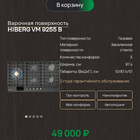
В корзину
Варочная поверхность
HIBERG VM 9255 B
Тип поверхности:
Газовая
Материал
Закаленное
поверхности:
стекло
Количество конфорок:
5
Ширина, см:
87.4
Габариты (ВхШхГ), см
10/87.4/51
2 года гарантийного обслуживания
Газ-контроль
Нанопокрытие
Wok-конфорка
Автоподжиг
49 000 ₽