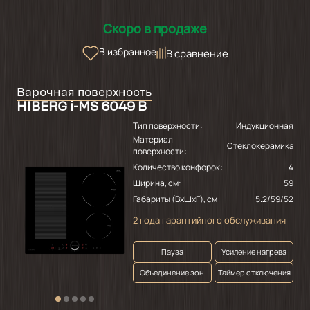
Скоро в продаже
В избранное
В сравнение
Варочная поверхность
HIBERG i-MS 6049 B
Тип поверхности:
Индукционная
Материал
Стеклокерамика
поверхности:
Количество конфорок:
4
Ширина, см:
59
Габариты (ВхШхГ), см
5.2/59/52
2 года гарантийного обслуживания
Пауза
Усиление нагрева
Объединение зон
Таймер отключения