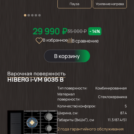
Пауза
Усиление нагрева
29 990 ₽
35 000 ₽
- 14%
В избранное
В сравнение
В корзину
Варочная поверхность
HIBERG i-VM 9035 B
Тип поверхности:
Комбинированная
Материал
Стеклокерамика
поверхности:
Количество конфорок:
5
Ширина, см:
87.4
Габариты (ВхШхГ), см
11.3/87.4/51
2 года гарантийного обслуживания