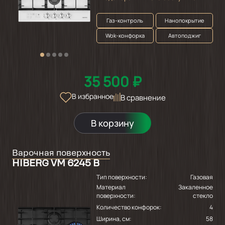
Газ-контроль
Нанопокрытие
Wok-конфорка
Автоподжиг
35 500 ₽
В избранное
В сравнение
В корзину
Варочная поверхность
HIBERG VM 6245 B
Тип поверхности:
Газовая
Материал
Закаленное
поверхности:
стекло
Количество конфорок:
4
Ширина, см:
58