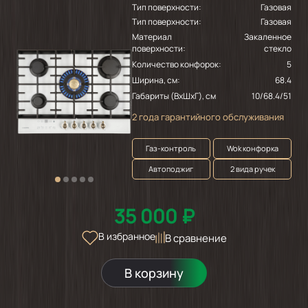
Тип поверхности:
Газовая
Тип поверхности:
Газовая
Материал
Закаленное
поверхности:
стекло
Количество конфорок:
5
Ширина, см:
68.4
Габариты (ВхШхГ), см
10/68.4/51
2 года гарантийного обслуживания
Газ-контроль
Wok конфорка
Автоподжиг
2 вида ручек
35 000 ₽
В избранное
В сравнение
В корзину