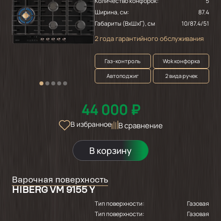
Количество конфорок:
5
Ширина, см:
87.4
Габариты (ВхШхГ), см
10/87.4/51
2 года гарантийного обслуживания
Газ-контроль
Wok конфорка
Автоподжиг
2 вида ручек
44 000 ₽
В избранное
В сравнение
В корзину
Варочная поверхность
HIBERG VM 9155 Y
Тип поверхности:
Газовая
Тип поверхности:
Газовая