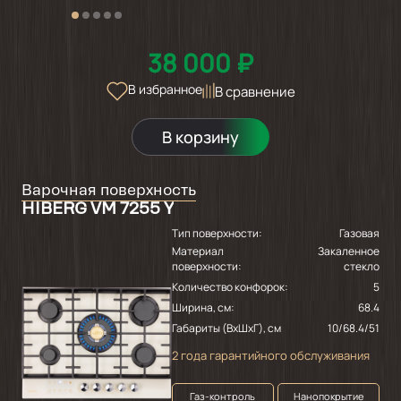
38 000 ₽
В избранное
В сравнение
В корзину
Варочная поверхность
HIBERG VM 7255 Y
Тип поверхности:
Газовая
Материал
Закаленное
поверхности:
стекло
Количество конфорок:
5
Ширина, см:
68.4
Габариты (ВхШхГ), см
10/68.4/51
2 года гарантийного обслуживания
Газ-контроль
Нанопокрытие