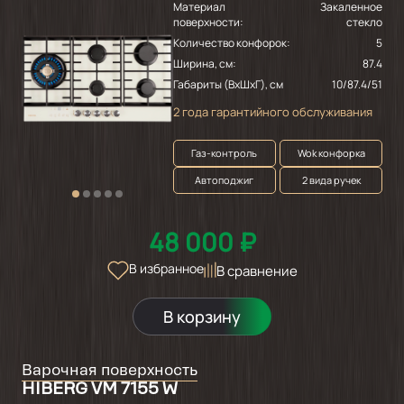
Материал
Закаленное
поверхности:
стекло
Количество конфорок:
5
Ширина, см:
87.4
Габариты (ВхШхГ), см
10/87.4/51
2 года гарантийного обслуживания
Газ-контроль
Wok конфорка
Автоподжиг
2 вида ручек
48 000 ₽
В избранное
В сравнение
В корзину
Варочная поверхность
HIBERG VM 7155 W