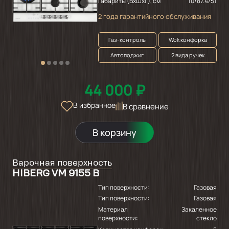
Габариты (ВхШхГ), см
10/87.4/51
2 года гарантийного обслуживания
Газ-контроль
Wok конфорка
Автоподжиг
2 вида ручек
44 000 ₽
В избранное
В сравнение
В корзину
Варочная поверхность
HIBERG VM 9155 B
Тип поверхности:
Газовая
Тип поверхности:
Газовая
Материал
Закаленное
поверхности:
стекло