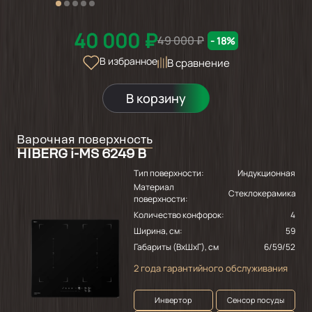
40 000 ₽
49 000 ₽
- 18%
В избранное
В сравнение
В корзину
Варочная поверхность
HIBERG i-MS 6249 B
Тип поверхности:
Индукционная
Материал
Стеклокерамика
поверхности:
Количество конфорок:
4
Ширина, см:
59
Габариты (ВхШхГ), см
6/59/52
2 года гарантийного обслуживания
Инвертор
Сенсор посуды