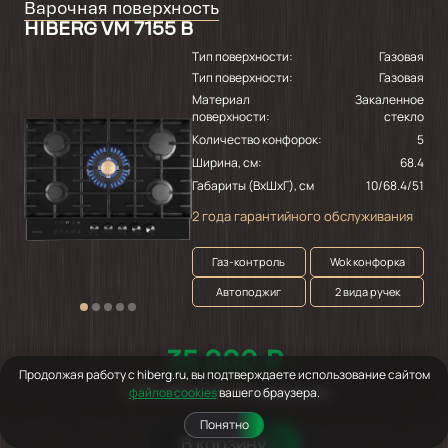
Варочная поверхность
HIBERG VM 7155 B
Тип поверхности:
Газовая
Тип поверхности:
Газовая
Материал
Закаленное
поверхности:
стекло
Количество конфорок:
5
Ширина, см:
68.4
Габариты (ВхШхГ), см
10/68.4/51
2 года гарантийного обслуживания
Газ-контроль
Wok конфорка
Автоподжиг
2 вида ручек
35 000 ₽
Продолжая работу с hiberg.ru, вы подтверждаете использование сайтом
В избранное
В сравнение
файлов cookies
вашего браузера.
Понятно
В корзину