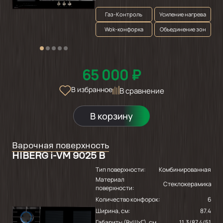
Газ-Контроль
Усиление нагрева
Wok-конфорка
Объединение зон
65 000 ₽
В избранное
В сравнение
В корзину
Варочная поверхность
HIBERG i-VM 9025 B
Тип поверхности:
Комбинированная
Материал
Стеклокерамика
поверхности:
Количество конфорок:
6
Ширина, см:
87.4
Габариты (ВхШхГ), см
11.3/87.4/51