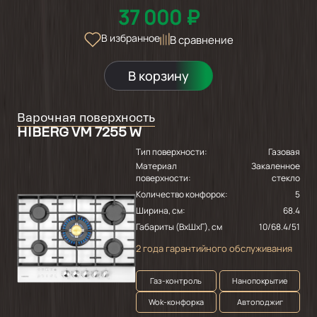
37 000 ₽
В избранное
В сравнение
В корзину
Варочная поверхность
HIBERG VM 7255 W
Тип поверхности:
Газовая
Материал
Закаленное
поверхности:
стекло
Количество конфорок:
5
Ширина, см:
68.4
Габариты (ВхШхГ), см
10/68.4/51
2 года гарантийного обслуживания
Газ-контроль
Нанопокрытие
Wok-конфорка
Автоподжиг