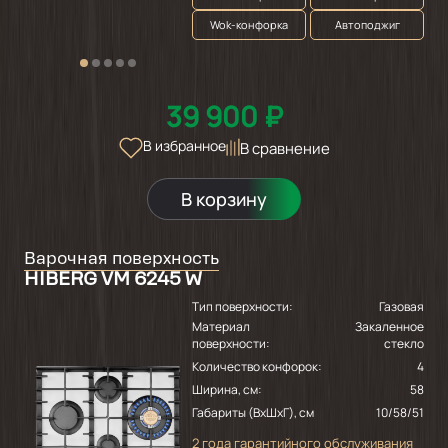
Wok-конфорка
Автоподжиг
39 900 ₽
В избранное
В сравнение
В корзину
Варочная поверхность
HIBERG VM 6245 W
Тип поверхности:
Газовая
Материал
Закаленное
поверхности:
стекло
Количество конфорок:
4
Ширина, см:
58
Габариты (ВхШхГ), см
10/58/51
2 года гарантийного обслуживания