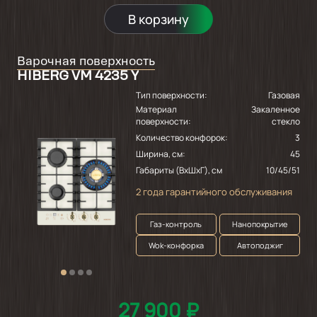
В корзину
Варочная поверхность
HIBERG VM 4235 Y
Тип поверхности:
Газовая
Материал
Закаленное
поверхности:
стекло
Количество конфорок:
3
Ширина, см:
45
Габариты (ВхШхГ), см
10/45/51
2 года гарантийного обслуживания
Газ-контроль
Нанопокрытие
Wok-конфорка
Автоподжиг
27 900 ₽