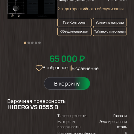
2 года гарантийного обслуживания
Газ-Контроль
Усиление нагрева
Объединение зон
Таймер отключения
65 000 ₽
В избранное
В сравнение
В корзину
Варочная поверхность
HIBERG VS 8555 B
Тип поверхности:
Газовая
Материал
Эмалированная
поверхности:
сталь
Количество конфорок:
5