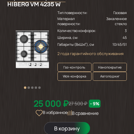
HIBERG VM 4235 W
Тип поверхности:
Газовая
Материал
Закаленное
поверхности:
стекло
Количество конфорок:
3
Ширина, см:
45
Габариты (ВхШхГ), см
10/45/51
2 года гарантийного обслуживания
Газ-контроль
Нанопокрытие
Wok-конфорка
Автоподжиг
25 000 ₽
27 500 ₽
- 9%
В избранное
В сравнение
В корзину