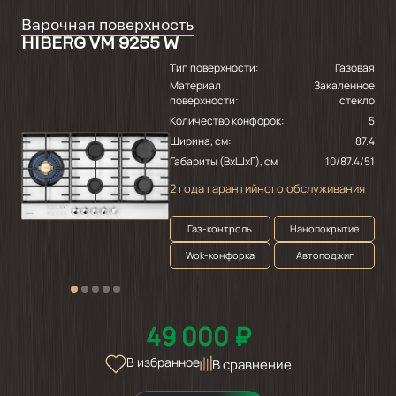
Варочная поверхность
HIBERG VM 9255 W
Тип поверхности:
Газовая
Материал
Закаленное
поверхности:
стекло
Количество конфорок:
5
Ширина, см:
87.4
Габариты (ВхШхГ), см
10/87.4/51
2 года гарантийного обслуживания
Газ-контроль
Нанопокрытие
Wok-конфорка
Автоподжиг
49 000 ₽
В избранное
В сравнение