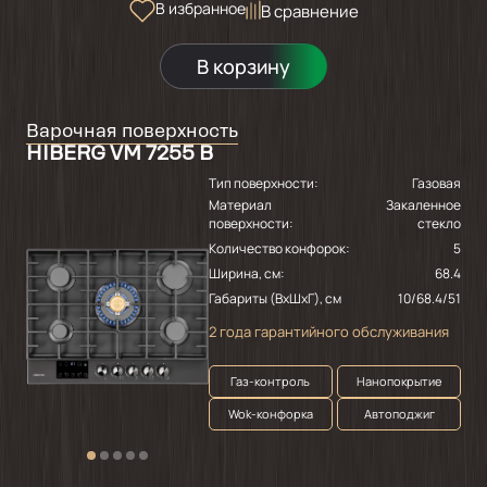
В избранное
В сравнение
В корзину
Варочная поверхность
HIBERG VM 7255 B
Тип поверхности:
Газовая
Материал
Закаленное
поверхности:
стекло
Количество конфорок:
5
Ширина, см:
68.4
Габариты (ВхШхГ), см
10/68.4/51
2 года гарантийного обслуживания
Газ-контроль
Нанопокрытие
Wok-конфорка
Автоподжиг