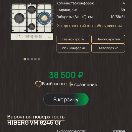
Количество конфорок:
4
Ширина, см:
58
Габариты (ВхШхГ), см
10/58/51
2 года гарантийного обслуживания
Газ-контроль
Нанопокрытие
Wok-конфорка
Автоподжиг
38 500 ₽
В избранное
В сравнение
В корзину
Варочная поверхность
HIBERG VM 6245 Gr
Тип поверхности:
Газовая