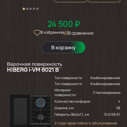
24 500 ₽
В избранное
В сравнение
В корзину
Варочная поверхность
HIBERG i-VM 6021 B
Тип поверхности:
Комбинированная
Тип поверхности:
Комбинированная
Материал
Стеклокерамика
поверхности:
Количество конфорок:
4
Ширина, см:
58
Габариты (ВхШхГ), см
10.5/58/51
2 года гарантийного обслуживания