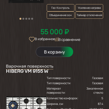
Газ-Контроль
Усиление нагрева
Объединение зон
Таймер отключения
55 000 ₽
В избранное
В сравнение
В корзину
Варочная поверхность
HIBERG VM 9155 W
Тип поверхности:
Газовая
Тип поверхности:
Газовая
Материал
Закаленное
поверхности:
стекло
Количество конфорок:
5
Ширина, см:
87.4