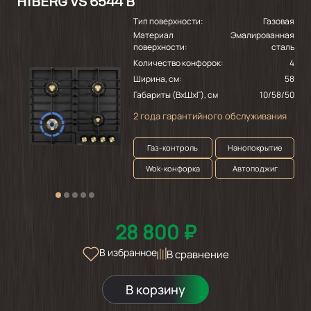
HIBERG VS 6544 B
Тип поверхности:
Газовая
Материал
Эмалированная
поверхности:
сталь
Количество конфорок:
4
Ширина, см:
58
Габариты (ВхШхГ), см
10/58/50
2 года гарантийного обслуживания
Газ-контроль
Нанопокрытие
Wok-конфорка
Автоподжиг
28 800 ₽
В избранное
В сравнение
В корзину