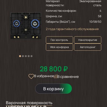
Материал
Эмалированная
поверхности:
сталь
Количество конфорок:
4
Ширина, см:
58
Габариты (ВхШхГ), см
10/58/50
2 года гарантийного обслуживания
Газ-контроль
Нанопокрытие
Wok-конфорка
Автоподжиг
28 800 ₽
В избранное
В сравнение
В корзину
Варочная поверхность