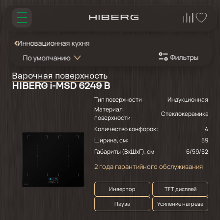
Инновационная кухня
Фильтры
По умолчанию
Варочная поверхность
HIBERG i-MSD 6249 B
Тип поверхности:
Индукционная
Материал
Стеклокерамика
поверхности:
Количество конфорок:
4
Ширина, см:
59
Габариты (ВхШхГ), см
6/59/52
2 года гарантийного обслуживания
Инвертор
TFT дисплей
Пауза
Усиление нагрева