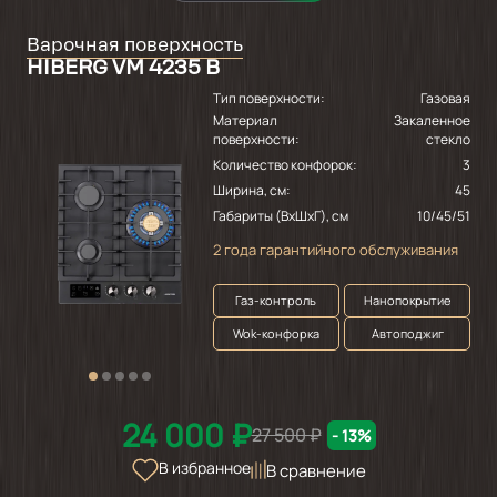
Варочная поверхность
HIBERG VM 4235 B
Тип поверхности:
Газовая
Материал
Закаленное
поверхности:
стекло
Количество конфорок:
3
Ширина, см:
45
Габариты (ВхШхГ), см
10/45/51
2 года гарантийного обслуживания
Газ-контроль
Нанопокрытие
Wok-конфорка
Автоподжиг
24 000 ₽
27 500 ₽
- 13%
В избранное
В сравнение