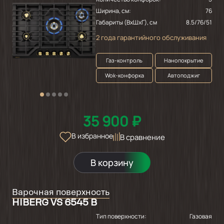
Ширина, см:
76
Габариты (ВхШхГ), см
8.5/76/51
2 года гарантийного обслуживания
Газ-контроль
Нанопокрытие
Wok-конфорка
Автоподжиг
35 900 ₽
В избранное
В сравнение
В корзину
Варочная поверхность
HIBERG VS 6545 B
Тип поверхности:
Газовая