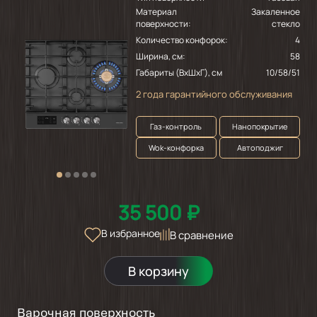
Материал
Закаленное
поверхности:
стекло
Количество конфорок:
4
Ширина, см:
58
Габариты (ВхШхГ), см
10/58/51
2 года гарантийного обслуживания
Газ-контроль
Нанопокрытие
Wok-конфорка
Автоподжиг
35 500 ₽
В избранное
В сравнение
В корзину
Варочная поверхность