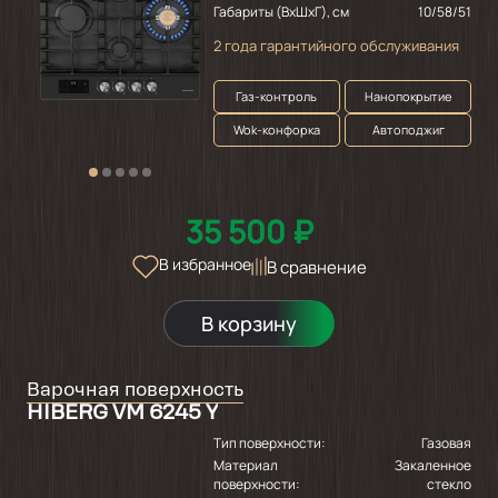
Габариты (ВхШхГ), см
10/58/51
2 года гарантийного обслуживания
Газ-контроль
Нанопокрытие
Wok-конфорка
Автоподжиг
35 500 ₽
В избранное
В сравнение
В корзину
Варочная поверхность
HIBERG VM 6245 Y
Тип поверхности:
Газовая
Материал
Закаленное
поверхности:
стекло