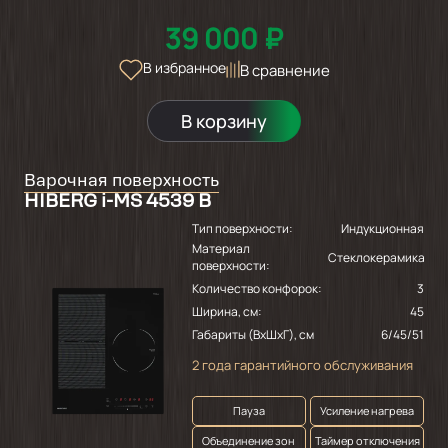
39 000 ₽
В избранное
В сравнение
В корзину
Варочная поверхность
HIBERG i-MS 4539 B
Тип поверхности:
Индукционная
Материал
Стеклокерамика
поверхности:
Количество конфорок:
3
Ширина, см:
45
Габариты (ВхШхГ), см
6/45/51
2 года гарантийного обслуживания
Пауза
Усиление нагрева
Объединение зон
Таймер отключения