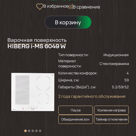
В избранное
В сравнение
В корзину
Варочная поверхность
HIBERG i-MS 6049 W
Тип поверхности:
Индукционная
Материал
Стеклокерамика
поверхности:
Количество конфорок:
4
Ширина, см:
59
Габариты (ВхШхГ), см
5.2/59/52
2 года гарантийного обслуживания
Пауза
Усиление нагрева
Объединение зон
Таймер отключения