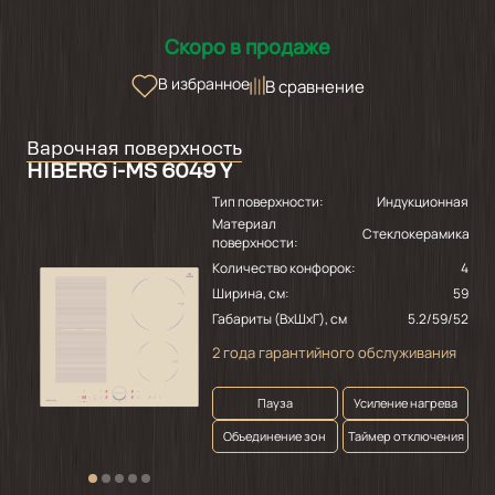
Скоро в продаже
В избранное
В сравнение
Варочная поверхность
HIBERG i-MS 6049 Y
Тип поверхности:
Индукционная
Материал
Стеклокерамика
поверхности:
Количество конфорок:
4
Ширина, см:
59
Габариты (ВхШхГ), см
5.2/59/52
2 года гарантийного обслуживания
Пауза
Усиление нагрева
Объединение зон
Таймер отключения