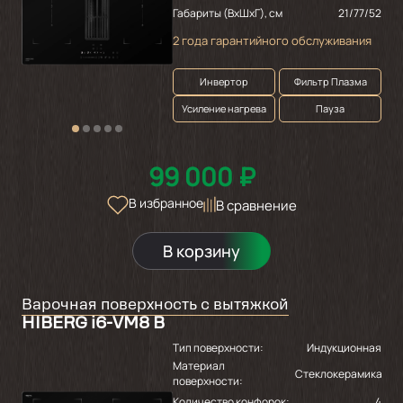
Габариты (ВхШхГ), см
21/77/52
2 года гарантийного обслуживания
Инвертор
Фильтр Плазма
Усиление нагрева
Пауза
99 000 ₽
В избранное
В сравнение
В корзину
Варочная поверхность с вытяжкой
HIBERG i6-VM8 B
Тип поверхности:
Индукционная
Материал
Стеклокерамика
поверхности:
Количество конфорок:
4