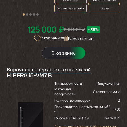
Усиление нагрева
Пауза
125 000 ₽
200 000 ₽
- 38%
В избранное
В сравнение
В корзину
Варочная поверхность с вытяжкой
HIBERG i5-VM7 B
Тип поверхности:
Индукционная
Материал
Стеклокерамика
поверхности:
Количество конфорок:
2
Производительность вытяжки, м3/
750
ч:
Габариты (ВхШхГ), см
24/40/52
2 года гарантийного обслуживания