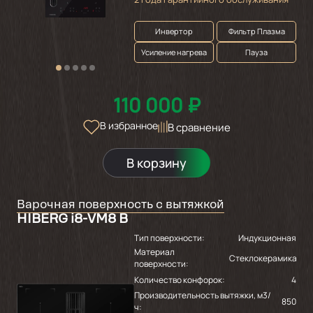
Инвертор
Фильтр Плазма
Усиление нагрева
Пауза
110 000 ₽
В избранное
В сравнение
В корзину
Варочная поверхность с вытяжкой
HIBERG i8-VM8 B
Тип поверхности:
Индукционная
Материал
Стеклокерамика
поверхности:
Количество конфорок:
4
Производительность вытяжки, м3/
850
ч: