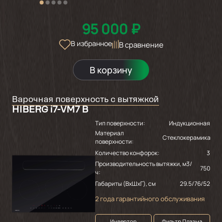
95 000 ₽
В избранное
В сравнение
В корзину
Варочная поверхность с вытяжкой
HIBERG i7-VM7 B
Тип поверхности:
Индукционная
Материал
Стеклокерамика
поверхности:
Количество конфорок:
3
Производительность вытяжки, м3/
750
ч:
Габариты (ВхШхГ), см
29.5/76/52
2 года гарантийного обслуживания
Инвертор
Фильтр Плазма