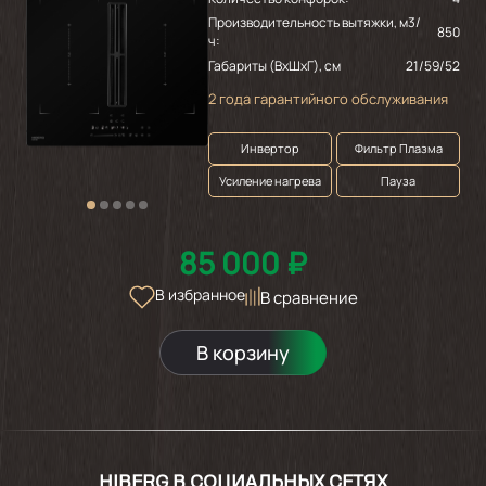
Производительность вытяжки, м3/
850
ч:
Габариты (ВхШхГ), см
21/59/52
2 года гарантийного обслуживания
Инвертор
Фильтр Плазма
Усиление нагрева
Пауза
85 000 ₽
В избранное
В сравнение
В корзину
HIBERG В СОЦИАЛЬНЫХ СЕТЯХ