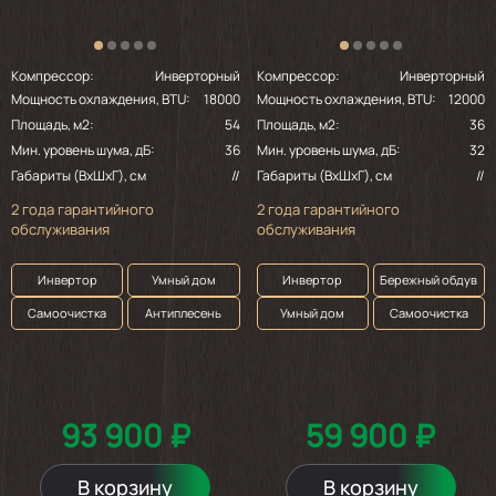
Компрессор:
Инверторный
Компрессор:
Инверторный
Мощность охлаждения, BTU:
18000
Мощность охлаждения, BTU:
12000
Площадь, м2:
54
Площадь, м2:
36
Мин. уровень шума, дБ:
36
Мин. уровень шума, дБ:
32
Габариты (ВхШхГ), см
//
Габариты (ВхШхГ), см
//
2 года гарантийного
2 года гарантийного
обслуживания
обслуживания
Инвертор
Умный дом
Инвертор
Бережный обдув
Самоочистка
Антиплесень
Умный дом
Самоочистка
93 900 ₽
59 900 ₽
В корзину
В корзину