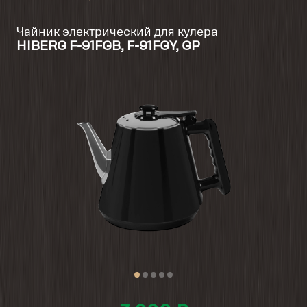
Чайник электрический для кулера
HIBERG F-91FGB, F-91FGY, GP