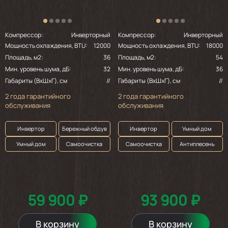
Компрессор:
Инверторный
Компрессор:
Инверторный
Мощность охлаждения, BTU:
12000
Мощность охлаждения, BTU:
18000
Площадь, м2:
36
Площадь, м2:
54
Мин. уровень шума, дБ:
32
Мин. уровень шума, дБ:
36
Габариты (ВхШхГ), см
//
Габариты (ВхШхГ), см
//
2 года гарантийного
2 года гарантийного
обслуживания
обслуживания
Инвертор
Бережный обдув
Инвертор
Умный дом
Умный дом
Самоочистка
Самоочистка
Антиплесень
59 900 ₽
93 900 ₽
В корзину
В корзину