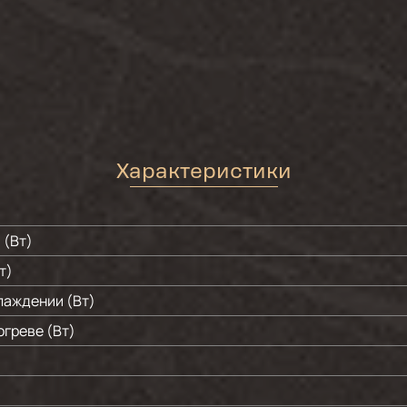
Характеристики
 (Вт)
т)
лаждении (Вт)
греве (Вт)