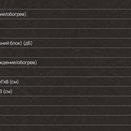
ие/обогрев)
ний блок) (дБ)
аждение/обогрев)
ГхВ (см)
В (см)