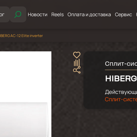
ог
Новости
Reels
Оплата и доставка
Сервис
ERG AC-12 Elite inverter
Сплит-си
HIBERG 
Действующи
Сплит-сист