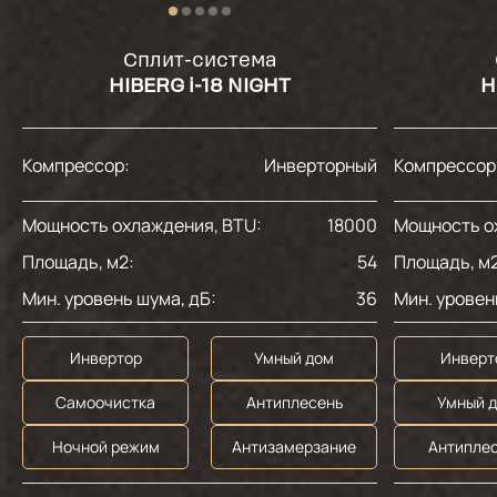
Сплит-система
HIBERG i-18 NIGHT
H
Компрессор:
Инверторный
Компрессор
Мощность охлаждения, BTU:
18000
Мощность о
Площадь, м2:
54
Площадь, м2
Мин. уровень шума, дБ:
36
Мин. уровен
Инвертор
Умный дом
Инверт
Самоочистка
Антиплесень
Умный 
Ночной режим
Антизамерзание
Антипле