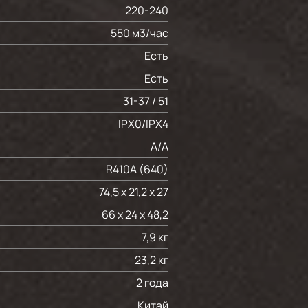
220-240
550 м3/час
Есть
Есть
31-37 / 51
IPX0/IPX4
А/А
R410A (640)
74,5 х 21,2 х 27
66 х 24 х 48,2
7,9 кг
23,2 кг
2 года
Китай