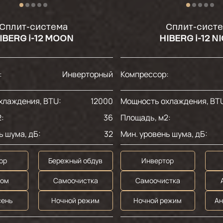
Сплит-система
Сплит-сист
IBERG i-12 MOON
HIBERG i-12 N
:
Инверторный
Компрессор:
хлаждения, BTU:
12000
Мощность охлаждения, BT
:
36
Площадь, м2:
ь шума, дБ:
32
Мин. уровень шума, дБ:
ор
Бережный обдув
Инвертор
дом
Самоочистка
Самоочистка
сень
Ночной режим
Ночной режим
Ан