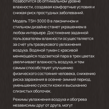
позаботится об оптимальном уровне
влажности, создавая комфортные условия и
снижая риск простудных заболеваний.
Модель TSH-3000 B в лаконичном и
стильном дизайне станет украшением в
любом интерьере. Достижение заданной
пользователем влажности осуществляется
за счет ультразвукового увлажнения
воздуха. Водяной туман с красивой
меняющейся подсветкой пара в трех цветах
увеличивает влажность воздуха, и тем
самым способствует улучшению
физического состояния человека, снижению
риска заражения в осенне-зимний период,
уменьшению сухости кожи и высыханию
слизистых оболочек.
Режимы увлажнения воздуха и обогрева
независимы друг от друга, могут