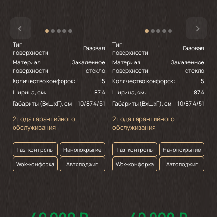
Тип
Тип
Т
Газовая
Газовая
поверхности:
поверхности:
п
Материал
Закаленное
Материал
Закаленное
М
поверхности:
стекло
поверхности:
стекло
п
Количество конфорок:
5
Количество конфорок:
5
К
Ширина, см:
87.4
Ширина, см:
87.4
Ш
Габариты (ВхШхГ), см
10/87.4/51
Габариты (ВхШхГ), см
10/87.4/51
Г
2 года гарантийного
2 года гарантийного
2
обслуживания
обслуживания
о
Газ-контроль
Нанопокрытие
Газ-контроль
Нанопокрытие
Wok-конфорка
Автоподжиг
Wok-конфорка
Автоподжиг