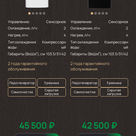
Управление:
Сенсорное
Управление:
Сенсорное
Охлаждение, л/ч:
2
Охлаждение, л/ч:
2
Нагрев, л/ч:
4
Нагрев, л/ч:
4
Тип охлаждения
Компрессорн
Тип охлаждения
Компрессорн
воды:
ый
воды:
ый
Габариты (ВхШхГ), см
103.5/31/42
Габариты (ВхШхГ), см
103.5/31/42
2 года гарантийного
2 года гарантийного
обслуживания
обслуживания
Ледогенератор
3 режима
Ледогенератор
3 режима
Скрытая
Скрытая
Самоочистка
Самоочистка
загрузка
загрузка
45 500 ₽
42 500 ₽