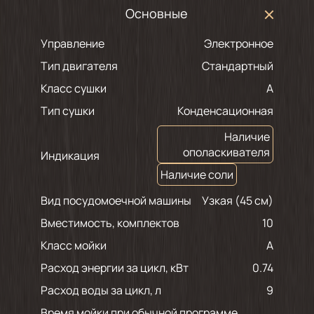
Основные
Управление
Электронное
Тип двигателя
Стандартный
Класс сушки
A
Тип сушки
Конденсационная
Наличие
ополаскивателя
Индикация
Наличие соли
Вид посудомоечной машины
Узкая (45 см)
Вместимость, комплектов
10
Класс мойки
A
Расход энергии за цикл, кВт
0.74
Расход воды за цикл, л
9
Время мойки при обычной программе,