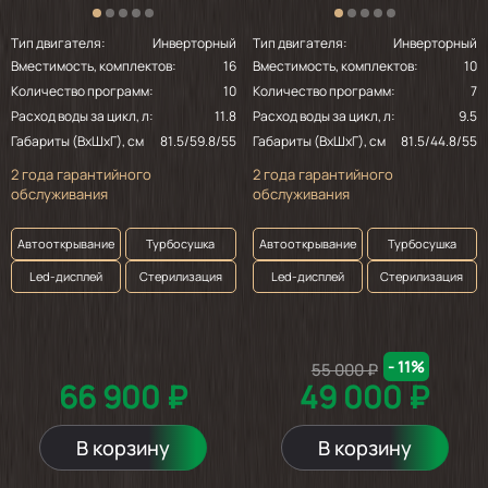
Тип двигателя:
Инверторный
Тип двигателя:
Инверторный
Вместимость, комплектов:
16
Вместимость, комплектов:
10
Количество программ:
10
Количество программ:
7
Расход воды за цикл, л:
11.8
Расход воды за цикл, л:
9.5
Габариты (ВхШхГ), см
81.5/59.8/55
Габариты (ВхШхГ), см
81.5/44.8/55
2 года гарантийного
2 года гарантийного
обслуживания
обслуживания
Автооткрывание
Турбосушка
Автооткрывание
Турбосушка
Led-дисплей
Стерилизация
Led-дисплей
Стерилизация
- 11%
55 000 ₽
66 900 ₽
49 000 ₽
В корзину
В корзину