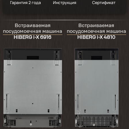
Гарантия 2 года
Инструкция
Сертификат
2025-01-30
Встраиваемая
Встраиваемая
ничего особенного, но стирает хорошо.
посудомоечная машина
посудомоечная машина
HIBERG i-X 6916
HIBERG i-X 4810
2023-12-26
Не жалею.
2023-04-23
Моет отлично! Набора программ хватает
более чем. Моет супер даже на короткой
программе.