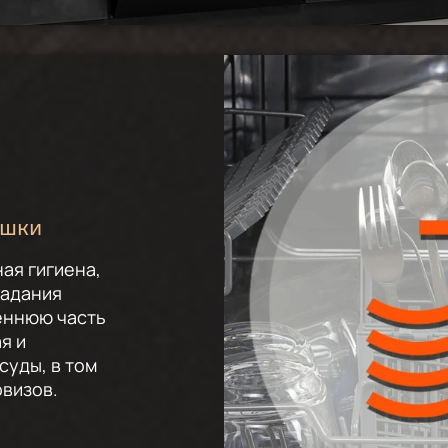
ушки
ая гигиена,
падания
еннюю часть
я и
суды, в том
рвизов.