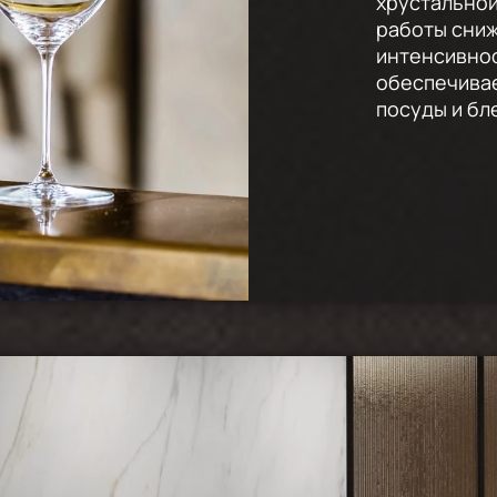
хрустальной
работы сниж
интенсивнос
обеспечивае
посуды и бл