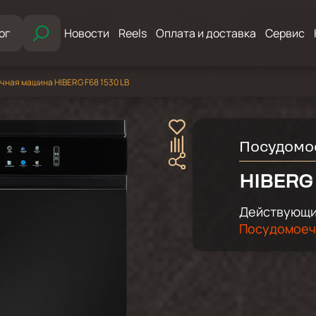
ог
Новости
Reels
Оплата и доставка
Сервис
ная машина HIBERG F68 1530 LB
Посудомо
HIBERG 
Действующий
Посудомоечн