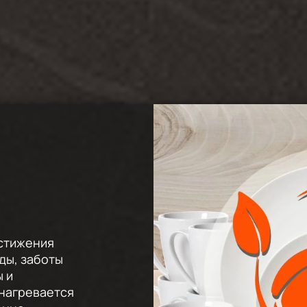
стижения
ды, заботы
 и
 нагревается