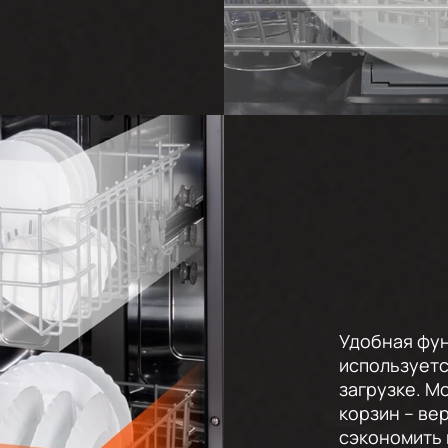
Удобная фун
используетс
загрузке. М
корзин – ве
сэкономить 