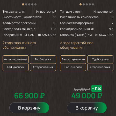
Тип двигателя:
Инверторный
Тип двигателя:
Инверторный
Вместимость, комплектов:
16
Вместимость, комплектов:
10
Количество программ:
10
Количество программ:
7
Расход воды за цикл, л:
11.8
Расход воды за цикл, л:
9.5
Габариты (ВхШхГ), см
81.5/59.8/55
Габариты (ВхШхГ), см
81.5/44.8/55
2 года гарантийного
2 года гарантийного
обслуживания
обслуживания
Автооткрывание
Турбосушка
Автооткрывание
Турбосушка
Led-дисплей
Стерилизация
Led-дисплей
Стерилизация
- 11%
55 000 ₽
66 900 ₽
49 000 ₽
В корзину
В корзину