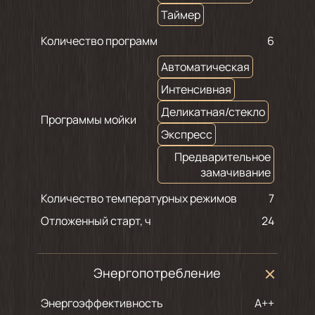
Таймер
Количество программ
6
Автоматическая
Интенсивная
Деликатная/стекло
Программы мойки
Экспресс
Предварительное
замачивание
Количество температурных режимов
7
Отложенный старт, ч
24
Энергопотребление
Энергоэффективность
A++