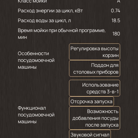
Класс мойки
A
Расход энергии за цикл, кВт
0.74
Расход воды за цикл, л
18.5
Время мойки при обычной программе,
180
мин
Регулировка высоты
Особенности
корзин
посудомоечной
Поддон для
машины
столовых приборов
Использование
средств 3-в-1
Отсрочка запуска
Функционал
Возможность
посудомоечной
добавления посуды
машины
после запуска
Звуковой сигнал