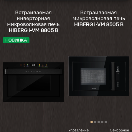
2025-10-03
пользуюсь год,все нормально
Встраиваемая
Встраиваемая
инверторная
микроволновая печь
микроволновая печь
HIBERG i-VM 8505 B
HIBERG i-VM 8805 B
2025-07-19
Качество без нареканий, но не хватает
тарелки
2025-06-30
Микроволновка пришла в целости, все
работает
2025-02-21
Супер микроволновка. Стильная. Работает
хорошо.
Управление:
Сенсорное