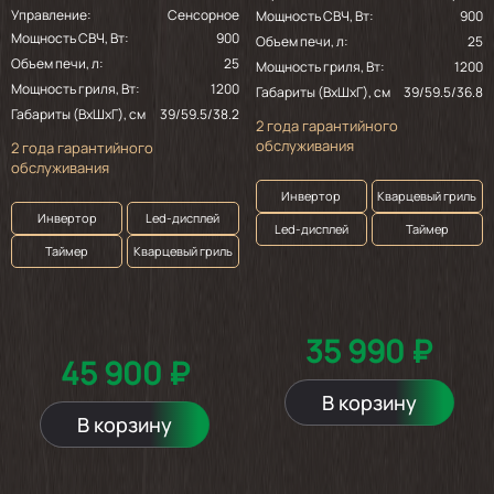
Управление:
Сенсорное
Мощность СВЧ, Вт:
900
2025-02-15
Мощность СВЧ, Вт:
900
Объем печи, л:
25
Объем печи, л:
25
Мощность гриля, Вт:
1200
Очень миленько, работает, украшает
Мощность гриля, Вт:
1200
Габариты (ВхШхГ), см
39/59.5/36.8
интерьер
Габариты (ВхШхГ), см
39/59.5/38.2
2 года гарантийного
обслуживания
2 года гарантийного
обслуживания
2025-02-07
Инвертор
Кварцевый гриль
Инвертор
Led-дисплей
Led-дисплей
Таймер
приехала с разбитой в пыль дверцей.
Таймер
Кварцевый гриль
спасибо доставке.
Показать ещё
35 990 ₽
45 900 ₽
В корзину
В корзину