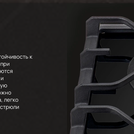
тойчивость к
 при
аются
 и
ную
ожно
, легко
астрюли