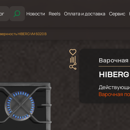
ог
Новости
Reels
Оплата и доставка
Сервис
верхность HIBERG VM 6020 B
Варочная
HIBERG
Действующи
Варочная по