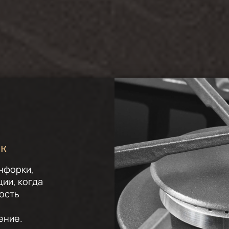
ок
нфорки,
ии, когда
ность
я
ение.