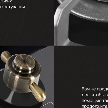
ольких
ае затухания
Вам не прид
дел, чтобы 
помощью та
продолжител