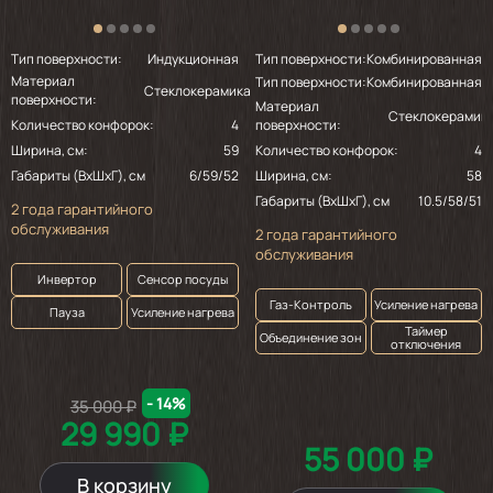
Тип поверхности:
Индукционная
Тип поверхности:
Комбинированная
Материал
Тип поверхности:
Комбинированная
Стеклокерамика
поверхности:
Материал
Стеклокерамик
Количество конфорок:
4
поверхности:
Ширина, см:
59
Количество конфорок:
4
Габариты (ВхШхГ), см
6/59/52
Ширина, см:
58
Габариты (ВхШхГ), см
10.5/58/51
2 года гарантийного
обслуживания
2 года гарантийного
обслуживания
Инвертор
Сенсор посуды
Газ-Контроль
Усиление нагрева
Пауза
Усиление нагрева
Таймер
Объединение зон
отключения
- 14%
35 000 ₽
29 990 ₽
55 000 ₽
В корзину