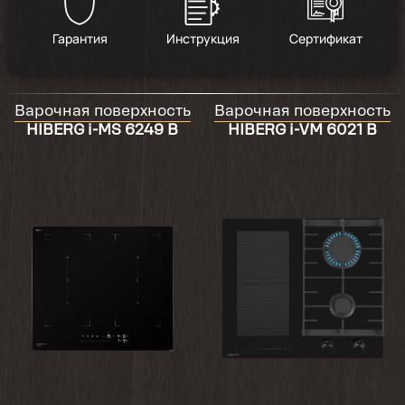
5
/
1
Гарантия
Инструкция
Сертификат
2024-02-13
Варочная поверхность
Варочная поверхность
Еще не устанавливали, и до конца даже не
HIBERG i-MS 6249 B
HIBERG i-VM 6021 B
распаковывала , на вид нравится ,
упаковано хорошо.