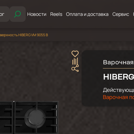
ог
Новости
Reels
Оплата и доставка
Сервис
верхность HIBERG VM 9055 B
Варочная
HIBERG
Действующи
Варочная п