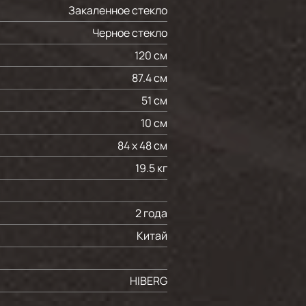
Закаленное стекло
Черное стекло
120 см
87.4 см
51 см
10 см
84 х 48 см
19.5 кг
2 года
Китай
HIBERG