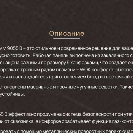
Описание
VM 9055 B – это стильное и современное решение для ваш
сно готовить. Рабочая панель выполнена из закаленного ст
снащена разными по размеру 5 конфорками, что создает е
 Горелка с тройным рядом пламени – WOK конфорка, обеспе
емя и наслаждайтесь приготовлением блюд из восточной к
становлены массивные и прочные чугунные решетки. Такие 
 устойчивы.
5 B эффективно продумана система безопасности при утечк
и от сквозняка, в конфорке срабатывает функция газ-конт
ровать с помощью металлических поворотных переключате