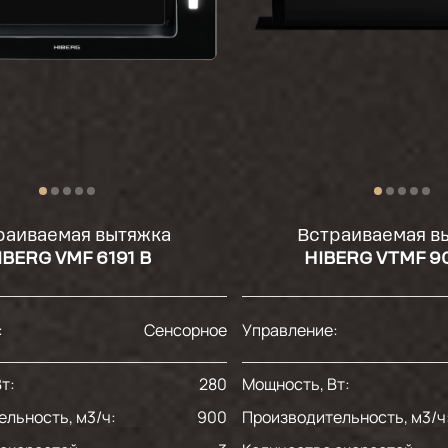
раиваемая вытяжка
Встраиваемая в
IBERG VMF 6191 B
HIBERG VTMF 90
:
Сенсорное
Управление:
т:
280
Мощность, Вт:
льность, м3/ч:
900
Производительность, м3/ч