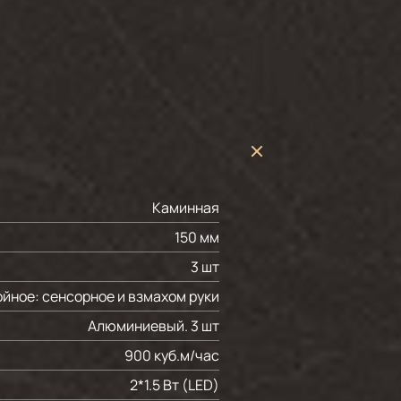
Каминная
150 мм
3 шт
йное: сенсорное и взмахом руки
Алюминиевый. 3 шт
900 куб.м/час
2*1.5 Вт (LED)