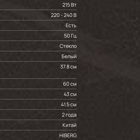
215 Вт
220 - 240 В
Есть
50 Гц
Стекло
Белый
37.8 см
60 см
43 см
41.5 см
2 года
Китай
HIBERG