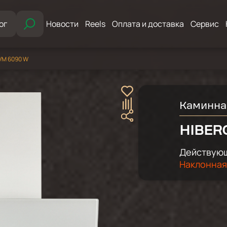
ог
Новости
Reels
Оплата и доставка
Сервис
VM 6090 W
Каминна
HIBER
Действующ
Наклонная