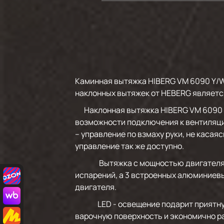
Каминная вытяжка HIBERG VM 6090 Y/W
наклонных вытяжек от HEBERG являетс
Наклонная вытяжка HIBERG VM 6090 W м
возможности подключения к вентиляци
– управление по взмаху руки, не касая
управление так же доступно.
Вытяжка с мощностью двигателя 215 
испарений, а 3 встроенных алюминиев
двигателя.
LED - освещение подарит приятную о
варочную поверхность и экономично р