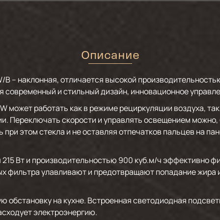
Описание
/B – наклонная, отличается высокой производительность
я современный и стильный дизайн, инновационное управле
ожет работать как в режиме рециркуляции воздуха, так и
и. Переключать скорости и управлять освещением можно,
сь при этом стекла и не оставляя отпечатков пальцев на па
Вт и производительностью 900 куб.м/ч эффективно филь
ых фильтра улавливают и предотвращают попадание жира и
бстановку на кухне. Встроенная светодиодная подсветк
асходует электроэнергию.