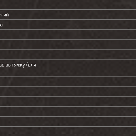
ений
ла
од вытяжку (для