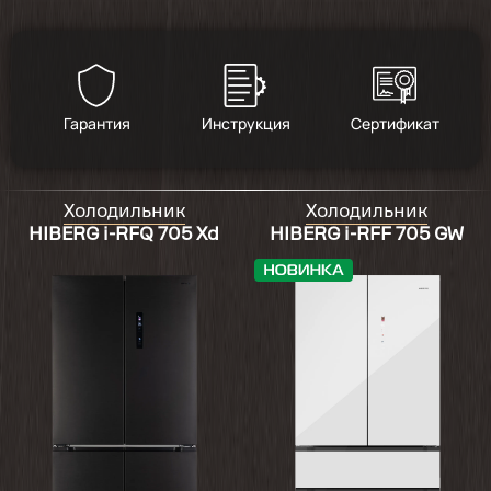
4.5
/
2
Гарантия
Инструкция
Сертификат
2025-04-06
Холодильник
Холодильник
Отличный холодильник. в паре с
HIBERG i-RFQ 705 Xd
HIBERG i-RFF 705 GW
морозилкой вообще 🔥🔥🔥. Покупала
одновременно оба прибора на Озон.
Связалась с продавцом для получения
соединительного комплекта. Совершенно
бесплатно мне отдельной доставкой
привезли соединительный комплект. Стоит
в нише из мебели. глубина ниши 70 см, так
что не переживайте сзади до стены есть
положенный технологический зазор.