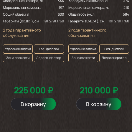
Холодильная камера, л:
344
Холодильная камера, л:
374
Морозильная камера, л:
197
Морозильная камера, л:
210
Общий объем, л:
600
Общий объем, л:
584
Габариты (ВхШхГ), см
191.2/91.1/60
Габариты (ВхШхГ), см
191.2/91.1/60
2 года гарантийного
2 года гарантийного
обслуживания
обслуживания
Удаление запаха
Led-дисплей
Удаление запаха
Led-дисплей
Зона свежести
Ледогенератор
Зона свежести
Ледогенератор
225 000 ₽
210 000 ₽
В корзину
В корзину