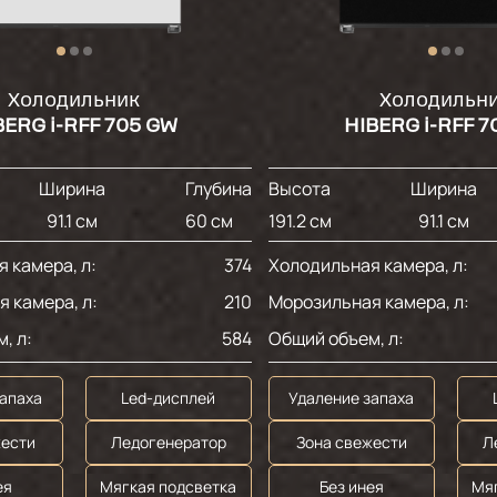
Холодильник
Холодильн
BERG i-RFF 705 GW
HIBERG i-RFF 7
Ширина
Глубина
Высота
Ширина
91.1 см
60 см
191.2 см
91.1 см
 камера, л:
374
Холодильная камера, л:
 камера, л:
210
Морозильная камера, л:
, л:
584
Общий объем, л:
запаха
Led-дисплей
Удаление запаха
жести
Ледогенератор
Зона свежести
Л
ея
Мягкая подсветка
Без инея
Мя