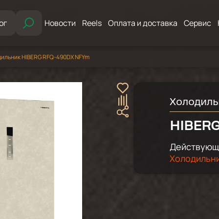
ог
Новости
Reels
Оплата и доставка
Сервис
ильник HIBERG RFQ-490DX NFYm
Холодиль
HIBERG
Действующи
Холодильни