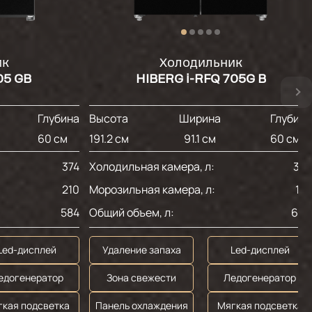
ик
Холодильник
05 GB
HIBERG i-RFQ 705G B
Глубина
Высота
Ширина
Глубин
60 см
191.2 см
91.1 см
60 см
374
Холодильная камера, л:
34
210
Морозильная камера, л:
19
584
Общий объем, л:
60
Led-дисплей
Удаление запаха
Led-дисплей
едогенератор
Зона свежести
Ледогенератор
гкая подсветка
Панель охлаждения
Мягкая подсветка