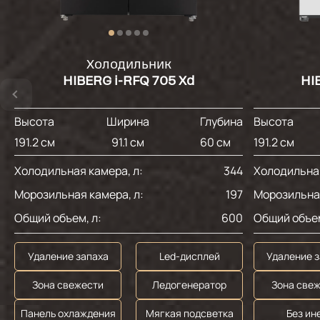
Холодильник
HIBERG i-RFQ 705 Xd
HI
Высота
Ширина
Глубина
Высота
191.2 см
91.1 см
60 см
191.2 см
Холодильная камера, л:
344
Холодильная
Морозильная камера, л:
197
Морозильная
Общий объем, л:
600
Общий объем
Удаление запаха
Led-дисплей
Удаление 
Зона свежести
Ледогенератор
Зона све
Панель охлаждения
Мягкая подсветка
Без ин