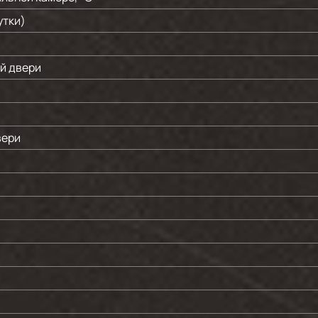
утки)
й двери
вери