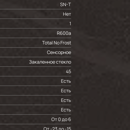
SN-T
Нет
1
R600a
Total No Frost
Сенсорное
Закаленное стекло
45
Есть
Есть
Есть
Есть
От 0 до 6
От -23 до -15