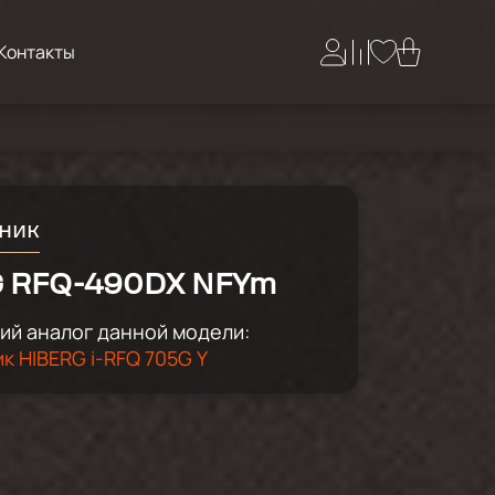
Контакты
ник
 RFQ-490DX NFYm
й аналог данной модели:
к HIBERG i-RFQ 705G Y