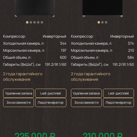
Компрессор:
Инверторный
Компрессор:
Инверторный
Холодильная камера, л:
344
Холодильная камера, л:
374
Морозильная камера, л:
197
Морозильная камера, л:
210
Общий объем, л:
600
Общий объем, л:
584
Габариты (ВхШхГ), см
191.2/91.1/60
Габариты (ВхШхГ), см
191.2/91.1/60
2 года гарантийного
2 года гарантийного
обслуживания
обслуживания
Удаление запаха
Led-дисплей
Удаление запаха
Led-дисплей
Зона свежести
Ледогенератор
Зона свежести
Ледогенератор
225 000 ₽
210 000 ₽