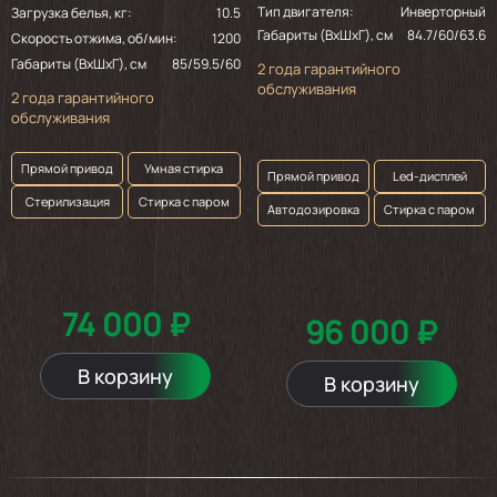
Тип двигателя:
Инверторный
Загрузка белья, кг:
10.5
Габариты (ВхШхГ), см
84.7/60/63.6
Скорость отжима, об/мин:
1200
Габариты (ВхШхГ), см
85/59.5/60
2 года гарантийного
обслуживания
2 года гарантийного
обслуживания
Прямой привод
Умная стирка
Прямой привод
Led-дисплей
Стерилизация
Стирка с паром
Автодозировка
Стирка с паром
74 000 ₽
96 000 ₽
В корзину
В корзину