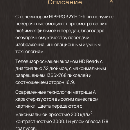
Описание
С телевизором HIBERG 32Y HD-R вы получите
невероятные эмоции от просмотра ваших
любимых фильмов и передач, благодаря
безупречному качеству передачи
изображения, инновационным и умным
технологиям.
Телевизор оснащен экраном HD Ready с
диагональю 32 дюймов, с максимальным
разрешением 1366х768 пикселей и
соотношением сторон 16:9.
Современные технологии матрицы А
характеризуются высоким качеством
картинки. Цвета передаются с
2
максимальной яркостью 200 кд/м
,
контрастностью 3000:1 и углом обзора 178
градусов.