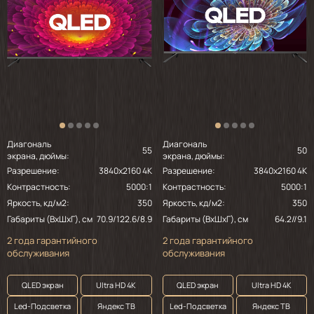
2024-06-14
Очень понравился,удобный в
обслуживание.Яркость,звук
хорошие.Рекомендую
Диагональ
Диагональ
2023-12-01
55
50
экрана, дюймы:
экрана, дюймы:
Разрешение:
3840x2160 4K
Разрешение:
3840x2160 4K
без рамосный на Алисе
Контрастность:
5000:1
Контрастность:
5000:1
Яркость, кд/м2:
350
Яркость, кд/м2:
350
Габариты (ВхШхГ), см
70.9/122.6/8.9
Габариты (ВхШхГ), см
64.2//9.1
2 года гарантийного
2 года гарантийного
обслуживания
обслуживания
QLED экран
Ultra HD 4K
QLED экран
Ultra HD 4K
Led-Подсветка
Яндекс ТВ
Led-Подсветка
Яндекс ТВ