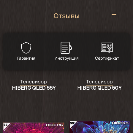
Отзывы
5
/
4
Гарантия
Инструкция
Сертификат
2024-09-13
Телевизор
Телевизор
Телек норм для своей цены 👍
HIBERG QLED 55Y
HIBERG QLED 50Y
2024-06-15
Показывает хорошо, удобное управление ,
более менее не тормозит, спасибо!