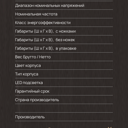
Диапазон номинальных напряжений
Номинальная частота
Класс энергоэффективности
Габариты (Ш х Г х В), с ножками
Габариты (Ш х Г х В), без ножек
Габариты (Ш х Г х В), в упаковке
Вес Брутто / Нетто
Цвет корпуса
Тип корпуса
LED подсветка
Гарантийный срок
Страна производитель
Производитель