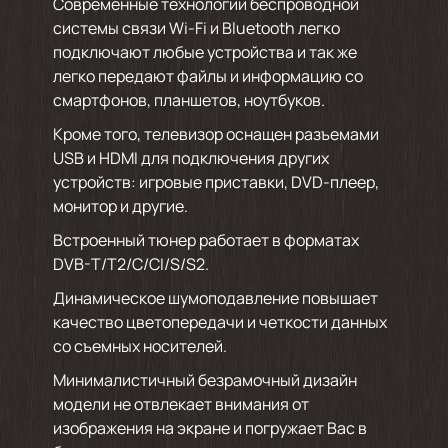
Современные технологии беспроводной
системы связи Wi-Fi и Bluetooth легко
подключают любые устройства и так же
легко передают файлы и информацию со
смартфонов, планшетов, ноутбуков.
Кроме того, телевизор оснащен разъемами
USB и HDMI для подключения других
устройств: игровые приставки, DVD-плеер,
монитор и другие.
Встроенный тюнер работает в форматах
DVB-T/T2/C/СI/S/S2.
Динамическое шумоподавление повышает
качество цветопередачи и четкости данных
со съемных носителей.
Минималистичный безрамочный дизайн
модели не отвлекает внимания от
изображения на экране и погружает Вас в