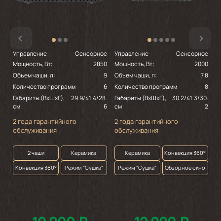
Управление:
Сенсорное
Управление:
Сенсорное
У
Мощность, Вт:
2850
Мощность, Вт:
2000
М
Объем чаши, л:
9
Объем чаши, л:
7.8
О
Количество программ:
6
Количество программ:
8
К
Габариты (ВхШхГ),
29.9/41.4/28.
Габариты (ВхШхГ),
30.2/41.3/30.
Г
см
6
см
2
2
2 года гарантийного
2 года гарантийного
о
обслуживания
обслуживания
2 чаши
Керамика
Керамика
Конвекция 360°
Конвекция 360°
Режим "Сушка"
Режим "Сушка"
Обзорное окно