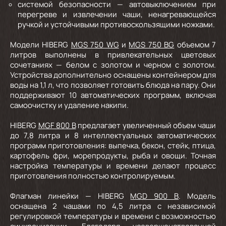
системой безопасности — автовыключением при
перегреве и извлечении чаши, ненагревающейся
ручкой и устойчивыми противоскользящими ножками.
Модели HIBERG
MGS 750 WG
и
MGS 750 BG
объемом 7
литров выполнены в привлекательных цветовых
сочетаниях — белом с золотом и черном с золотом.
Устройства дополнительно оснащены контейнером для
воды на 1,1 л, что позволяет готовить блюда на пару. Они
поддерживают 10 автоматических программ, включая
самоочистку и удаление накипи.
HIBERG
MGF 800 B
предлагает увеличенный объем чаши
до 7,8 литра и 8 интеллектуальных автоматических
программ приготовления: выпечка, бекон, стейк, птица,
картофель фри, морепродукты, рыба и овощи. Точная
настройка температуры и времени делают процесс
приготовления полностью контролируемым.
Флагман линейки — HIBERG
MGD 900 B
. Модель
оснащена 2 чашами по 4,5 литра с независимой
регулировкой температуры и времени с возможностью