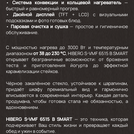
•
Система конвекции и кольцевой нагреватель
—
быстрый и равномерный прогрев.
•
Двойной дисплей
(TFT + LCD) с визуальными
подсказками и фото готовых блюд.
•
Паровая очистка и сушка
— простое и гигиеничное
обслуживание.
С мощностью нагрева до 3000 Вт и температурным
диапазоном
от 38 до 230 °C
, HIBERG S-VMF 6515 B SMART
открывает безграничные возможности: от брожения
теста и приготовления йогурта до эффектной
карамелизации стейков.
Чёрное закалённое стекло, устойчивое к царапинам,
придаёт шкафу премиальный вид и гармонично
вписывается в современный интерьер. Каждая деталь
продумана, чтобы готовка стала не обязанностью, а
вдохновением.
HIBERG S-VMF 6515 B SMART
— это техника, которая
подчеркивает Ваш стиль жизни и превращает каждый
обед и ужин в событие.