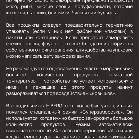
потерей их свойств. Заморозке прекрасно поддаются
мясо, рыба, многие овощи, полуфабрикаты, готовые
котлеты, сырники, блинчики, бисквиты и бульоны.
Все продукты следует предварительно герметично
упаковать (если у них нет фабричной упаковки) в
пакеты или контейнеры. Если предстоит заморозить
свежие овощи, фрукты, готовые блюда или фабрикаты
собственного приготовления, для удобства на упаковке
можно написать дату замораживания.
Не рекомендуется одновременно класть в морозильник
большое количество продуктов комнатной
температуры — устройство не успеет «справиться» с
ними, и лежавшие до этого продукты начнут
размораживаться под воздействием «новичков».
В холодильниках HIBERG этот нюанс был учтен, и в них
появился специальный режим «Суперзаморозка». Он
используется, когда нужно быстро заморозить большое
количество продуктов. Режим автоматически
выключается после 24 часов непрерывной работы или
когда температура на датчике зоны замораживания