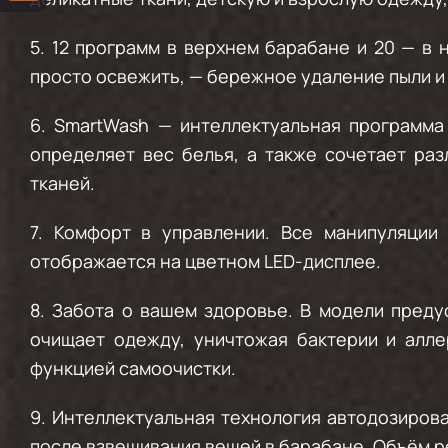
5.
12 программ в верхнем барабане и 20
—
в 
просто освежить, — бережное удаление пыли и 
6.
SmartWash
— интеллектуальная программа 
определяет вес белья, а также сочетает ра
тканей.
7.
Комфорт в управлении
. Все манипуляции
отображается на цветном LED-дисплее.
8.
Забота о вашем здоровье
. В модели преду
очищает одежду, уничтожая бактерии и алл
функцией самоочистки.
9.
Интеллектуальная технология автодозирова
после взвешивания вещей в барабане. Объём ре