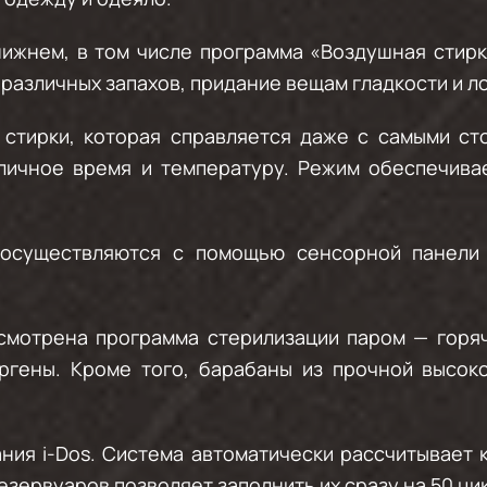
нижнем
, в том числе программа «Воздушная стир
различных запахов, придание вещам гладкости и ло
стирки, которая справляется даже с самыми ст
зличное время и температуру. Режим обеспечива
 осуществляются с помощью сенсорной панели
смотрена программа стерилизации паром — горяч
ергены. Кроме того, барабаны из прочной высо
ния i-Dos
. Система автоматически рассчитывает
зервуаров позволяет заполнить их сразу на 50 цик