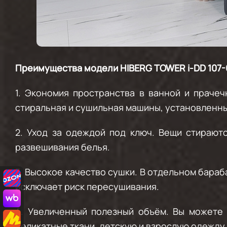
Преимущества модели
HIBERG TOWER i-DD 107-
1.
Экономия пространства в ванной и прачеч
стиральная и сушильная машины, установленны
2.
Уход за одеждой под ключ.
Вещи стираются
развешивания белья.
3.
Высокое качество сушки.
В отдельном бараба
исключает риск пересушивания.
4.
Увеличенный полезный объём
. Вы можете
деликатные ткани, детскую и взрослую одежду,