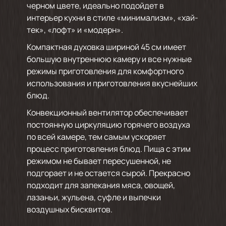
черном цвете, идеально подойдет в
интерьер кухни в стиле «минимализм», «хай-
тек», «лофт» и «модерн».
Компактная духовка шириной 45 см имеет
большую внутреннюю камеру и все нужные
режимы приготовления для комфортного
использования и приготовления вкуснейших
блюд.
Конвекционный вентилятор обеспечивает
постоянную циркуляцию горячего воздуха
по всей камере, тем самым ускоряет
процесс приготовления блюд. Пища с этим
режимом не бывает пересушенной, не
подгорает и не остается сырой. Прекрасно
подходит для запекания мяса, овощей,
лазаньи, жульена, суфле и выпечки
воздушных бисквитов.