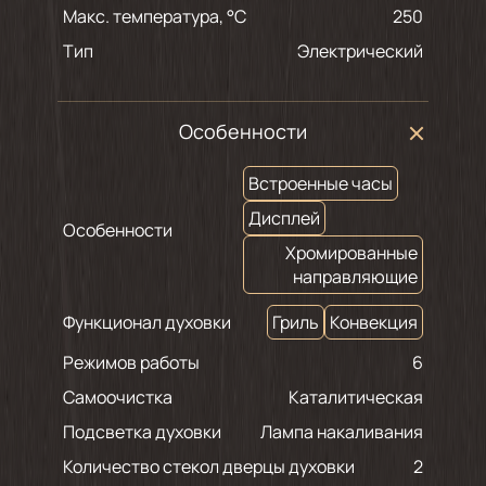
Макс. температура, °С
250
Тип
Электрический
Особенности
Встроенные часы
Дисплей
Особенности
Хромированные
направляющие
Функционал духовки
Гриль
Конвекция
Режимов работы
6
Самоочистка
Каталитическая
Подсветка духовки
Лампа накаливания
Количество стекол дверцы духовки
2