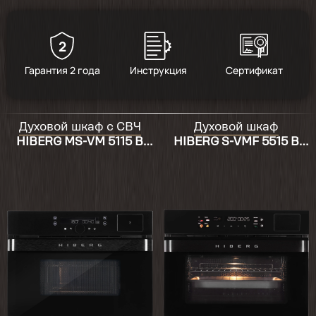
2
5
/
7
Гарантия 2 года
Инструкция
Сертификат
2025-12-22
установил,все работает,пока не
Духовой шкаф с СВЧ
Духовой шкаф
пользовались
HIBERG MS-VM 5115 B
HIBERG S-VMF 5515 B
SMART
SMART
2025-11-02
Духовка понравилась 👌
2024-03-17
Работает отлично. Выглядит достойно.
Установка стандартная.