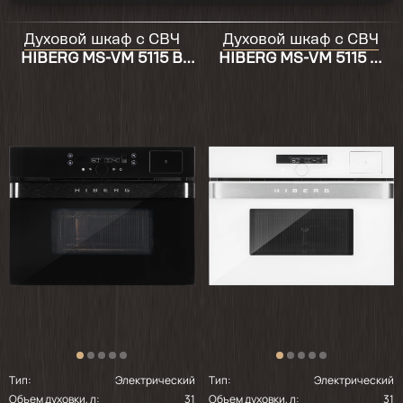
2025-09-24
Работает отлично! Нестандартные размеры
Духовой шкаф с СВЧ
Духовой шкаф с СВЧ
- по глубине упёрся в заднюю стену, из-за
HIBERG MS-VM 5115 B
HIBERG MS-VM 5115 W
этого передняя панель выступает на
SMART
SMART
сантиметр (предыдущая духовка Hotpoint
Aniston стояла в той же нише со всеми
рекомендуемыми зазорами для
вентиляции).
Тип:
Электрический
Тип:
Электрический
Объем духовки, л:
31
Объем духовки, л:
31