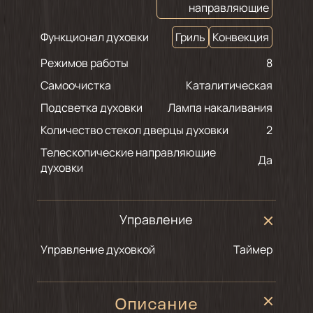
направляющие
Функционал духовки
Гриль
Конвекция
Режимов работы
8
Самоочистка
Каталитическая
Подсветка духовки
Лампа накаливания
Количество стекол дверцы духовки
2
Телескопические направляющие
Да
духовки
Управление
Управление духовкой
Таймер
Описание