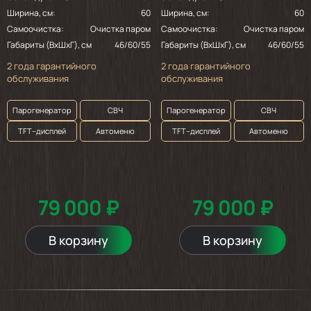
Ширина, см:
60
Ширина, см:
60
Самоочистка:
Очистка паром
Самоочистка:
Очистка паром
Габариты (ВхШхГ), см
46/60/55
Габариты (ВхШхГ), см
46/60/55
2 года гарантийного
2 года гарантийного
обслуживания
обслуживания
Парогенератор
СВЧ
Парогенератор
СВЧ
TFT–дисплей
Автоменю
TFT–дисплей
Автоменю
79 000 ₽
79 000 ₽
В корзину
В корзину