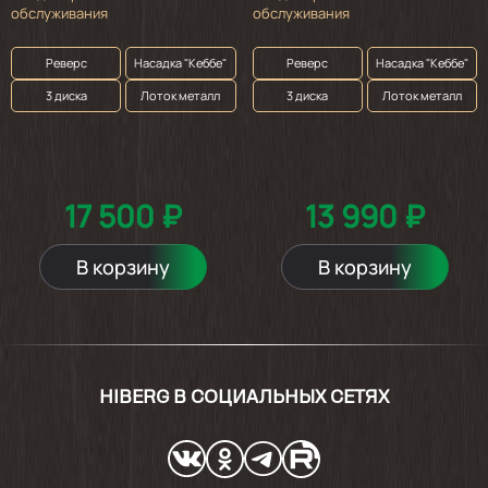
Просто супер
обслуживания
обслуживания
Реверс
Насадка "Кеббе"
Реверс
Насадка "Кеббе"
2025-06-29
3 диска
Лоток металл
3 диска
Лоток металл
очень хороша
Показать ещё
17 500 ₽
13 990 ₽
В корзину
В корзину
HIBERG В СОЦИАЛЬНЫХ СЕТЯХ