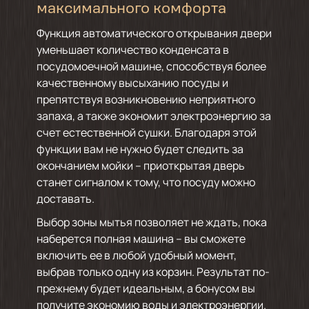
максимального комфорта
Функция автоматического открывания двери
уменьшает количество конденсата в
посудомоечной машине, способствуя более
качественному высыханию посуды и
препятствуя возникновению неприятного
запаха, а также экономит электроэнергию за
счет естественной сушки. Благодаря этой
функции вам не нужно будет следить за
окончанием мойки – приоткрытая дверь
станет сигналом к тому, что посуду можно
доставать.
Выбор зоны мытья позволяет не ждать, пока
наберется полная машина – вы сможете
включить ее в любой удобный момент,
выбрав только одну из корзин. Результат по-
прежнему будет идеальным, а бонусом вы
получите экономию воды и электроэнергии.