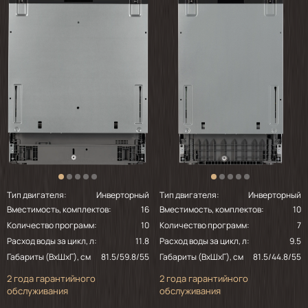
громкий звук на протяжении 10-20 секунд.
Потом не повторялся. 3. Инструкция не
содержит таблицы с правилом
выставления жесткости воды.
Подразумевает возможность встройки,
влезает под столешницу, если снять
верхнюю крышку. Но кухонный плинтус
(или как он называется), конечно, надо
будет подпилить, он не влезет.
Тип двигателя:
Инверторный
Тип двигателя:
Инверторный
Вместимость, комплектов:
16
Вместимость, комплектов:
10
Количество программ:
10
Количество программ:
7
Расход воды за цикл, л:
11.8
Расход воды за цикл, л:
9.5
Габариты (ВхШхГ), см
81.5/59.8/55
Габариты (ВхШхГ), см
81.5/44.8/55
2 года гарантийного
2 года гарантийного
обслуживания
обслуживания