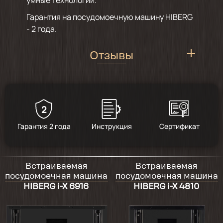
Гарантия на посудомоечную машину HIBERG
- 2 года.
Отзывы
2
5
/
1
Гарантия 2 года
Инструкция
Сертификат
2026-01-19
Машинка работает, моет очень хорошо,
Встраиваемая
Встраиваемая
есть с чем сравнить. Но у меня и вода
посудомоечная машина
посудомоечная машина
мягкая. Сушит тоже хорошо. Но есть
HIBERG i-X 6916
HIBERG i-X 4810
несколько замечаний: 1. Вначале был "тот
самый" запах пластмассы. 2. При первой
мойке (без посуды) через некоторое время
после начала был очень странный и