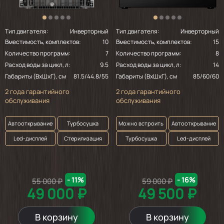
Тип двигателя:
Инверторный
Тип двигателя:
Инверторный
Вместимость, комплектов:
10
Вместимость, комплектов:
15
Количество программ:
7
Количество программ:
8
Расход воды за цикл, л:
9.5
Расход воды за цикл, л:
14
Габариты (ВхШхГ), см
81.5/44.8/55
Габариты (ВхШхГ), см
85/60/60
2 года гарантийного
2 года гарантийного
обслуживания
обслуживания
Автооткрывание
Турбосушка
Можно встроить
Автооткрывание
Led-дисплей
Стерилизация
Турбосушка
Led-дисплей
- 11%
- 16%
55 000 ₽
59 000 ₽
49 000 ₽
49 500 ₽
В корзину
В корзину