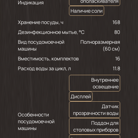
ополаскивателя
Индикация
Наличие соли
Хранение посуды, ч
168
Дезинфекционное мытье, °C
80
Вид посудомоечной
Полноразмерная
машины
(60 см)
Вместимость, комплектов
16
Расход воды за цикл, л
11.8
Внутреннее
освещение
Дисплей
Датчик
прозрачности воды
Особенности
посудомоечной
Поддон для
машины
столовых приборов