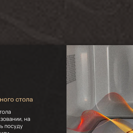
ного стола
тола
ьзовании, на
ь посуду