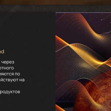
nd
 через
отного
ляются по
ействуют на
продуктов