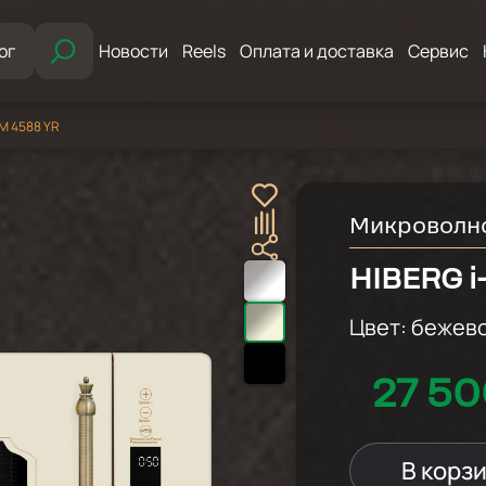
ог
Новости
Reels
Оплата и доставка
Сервис
M 4588 YR
Микроволно
HIBERG i
Цвет:
бежево
27 50
В корз