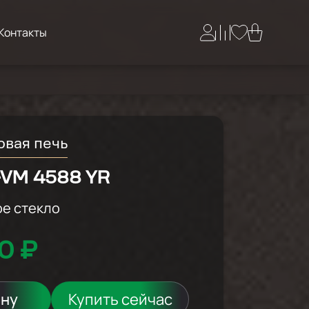
Контакты
вая печь
-VM 4588 YR
е стекло
0 ₽
ину
Купить сейчас