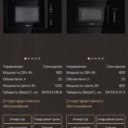
Управление:
Сенсорное
Управление:
Сенсорное
Мощность СВЧ, Вт:
900
Мощность СВЧ, Вт:
800
Объем печи, л:
25
Объем печи, л:
20
Мощность гриля, Вт:
1200
Мощность гриля, Вт:
800
Габариты (ВхШхГ), см
39/59.5/36.8
Габариты (ВхШхГ), см
39/59.5/31.3
2 года гарантийного
2 года гарантийного
обслуживания
обслуживания
Инвертор
Кварцевый гриль
Инвертор
Кварцевый гриль
Led-дисплей
Таймер
Led-дисплей
Таймер