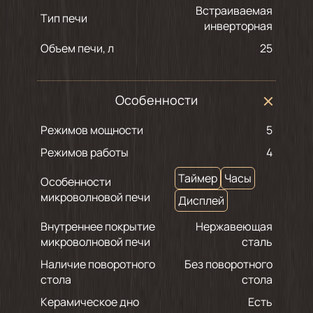
Встраиваемая
Тип печи
инверторная
Объем печи, л
25
Особенности
Режимов мощности
5
Режимов работы
4
Таймер
Часы
Особенности
микроволновой печи
Дисплей
Внутреннее покрытие
Нержавеющая
микроволновой печи
сталь
Наличие поворотного
Без поворотного
стола
стола
Керамическое дно
Есть