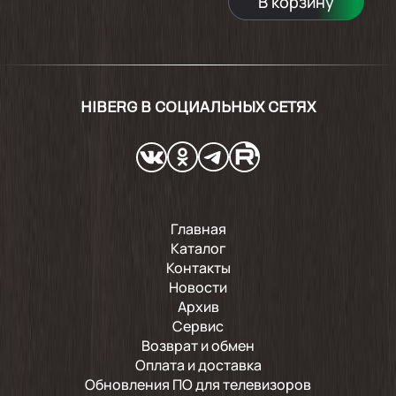
В корзину
снизил на 1 звезду, а в остальном всё
нравится...
2024-02-28
HIBERG В СОЦИАЛЬНЫХ СЕТЯХ
Всё пришло заявленным требованиям,
благодарим Озон за качественный товар.
Главная
Каталог
Контакты
Новости
Архив
Сервис
Возврат и обмен
Оплата и доставка
Обновления ПО для телевизоров