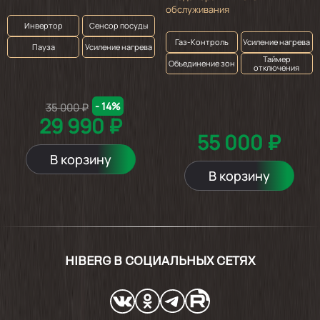
обслуживания
Жена довольна
Инвертор
Сенсор посуды
Газ-Контроль
Усиление нагрева
Пауза
Усиление нагрева
Таймер
Объединение зон
2024-05-16
отключения
Всё довольно хорошо упаковано. Товар
- 14%
35 000 ₽
целый. Очень красивая панель. В розетку
29 990 ₽
включили, автоподжиг срабатывает
55 000 ₽
отлично. К газу не подключали, поэтому не
знаем как будет гореть. Смотрится очень
В корзину
круто. В комплекте ручки управления под
В корзину
ретро стиль есть + всё для установки.
Показать ещё
HIBERG В СОЦИАЛЬНЫХ СЕТЯХ