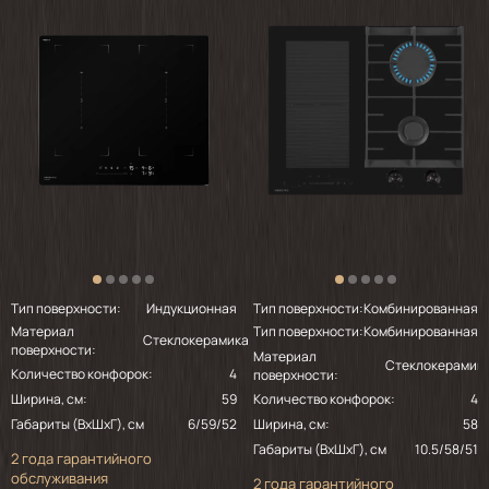
2024-09-14
Хорошая плита, но плохо работает сенсор
2024-08-15
Упаковано все отлично, с виду все
прилично, пока не устанавливали идёт
ремонт
Тип поверхности:
Индукционная
Тип поверхности:
Комбинированная
Материал
2024-07-06
Тип поверхности:
Комбинированная
Стеклокерамика
поверхности:
Материал
Стеклокерамик
Количество конфорок:
4
поверхности:
Красивая, удобная и надеюсь надёжная
Ширина, см:
59
Количество конфорок:
4
Габариты (ВхШхГ), см
6/59/52
Ширина, см:
58
Габариты (ВхШхГ), см
10.5/58/51
2 года гарантийного
2024-05-28
обслуживания
2 года гарантийного