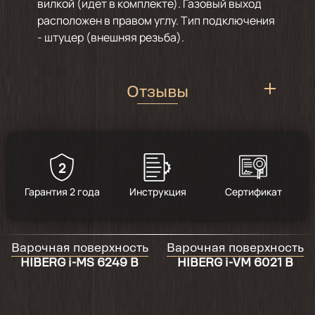
вилкой (идет в комплекте). Газовый выход
расположен в правом углу. Тип подключения
- штуцер (внешняя резьба).
Отзывы
2
4.8
/
13
Гарантия 2 года
Инструкция
Сертификат
2024-12-23
Варочная поверхность
Варочная поверхность
товар не плохой,но надо комлектовать и
HIBERG i-MS 6249 B
HIBERG i-VM 6021 B
жиклёрами под балонный газ , то думай где
взять