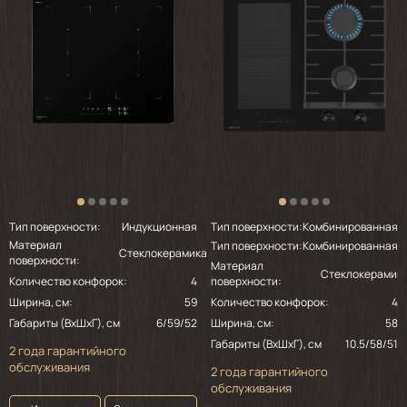
Тип поверхности:
Индукционная
Тип поверхности:
Комбинированная
Материал
Тип поверхности:
Комбинированная
Стеклокерамика
поверхности:
Материал
Стеклокерамик
Количество конфорок:
4
поверхности:
Ширина, см:
59
Количество конфорок:
4
Габариты (ВхШхГ), см
6/59/52
Ширина, см:
58
Габариты (ВхШхГ), см
10.5/58/51
2 года гарантийного
обслуживания
2 года гарантийного
обслуживания