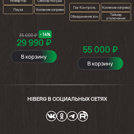
Инвертор
Сенсор посуды
Газ-Контроль
Усиление нагрева
Пауза
Усиление нагрева
Таймер
Объединение зон
отключения
- 14%
35 000 ₽
29 990 ₽
55 000 ₽
В корзину
В корзину
HIBERG В СОЦИАЛЬНЫХ СЕТЯХ