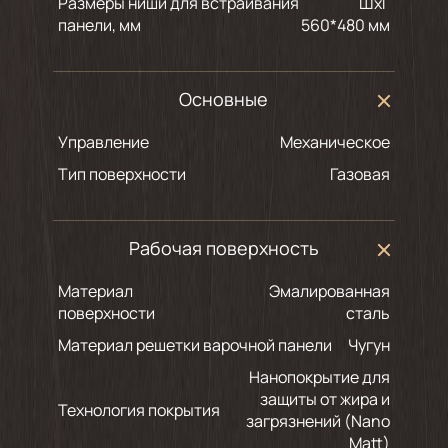
Размеры ниши для встраивания
ШхГ
панели, мм
560*480 мм
Основные
Управление
Механическое
Тип поверхности
Газовая
Рабочая поверхность
Материал
Эмалированная
поверхности
сталь
Материал решетки варочной панели
Чугун
Нанопокрытие для
защиты от жира и
Технология покрытия
загрязнений (Nano
Matt)