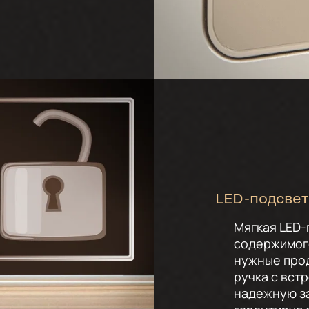
LED-подсвет
Мягкая LED-
содержимого
нужные прод
ручка с вст
надежную за