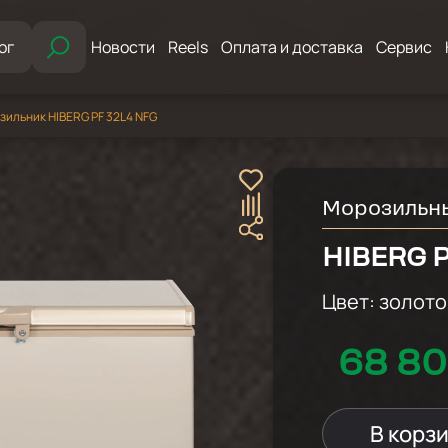
ог
Новости
Reels
Оплата и доставка
Сервис
зильник HIBERG PF 32L4 NFG
Морозильн
HIBERG P
Цвет:
золото
68 80
В корз