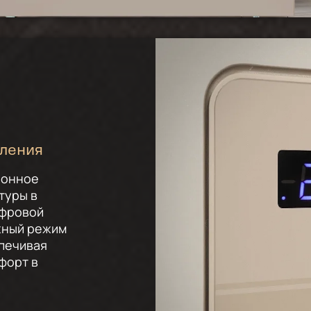
вления
ронное
туры в
ифровой
жный режим
спечивая
форт в