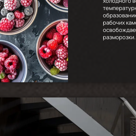
холодного 
температур
образованию
рабочих кам
освобождает
разморозки.