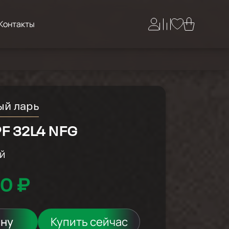
Контакты
ый ларь
F 32L4 NFG
й
0 ₽
ину
Купить сейчас