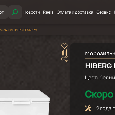
ог
Новости
Reels
Оплата и доставка
Сервис
зильник HIBERG PF 56L2W
Морозильн
HIBERG 
Цвет:
белы
Скоро 
2 года