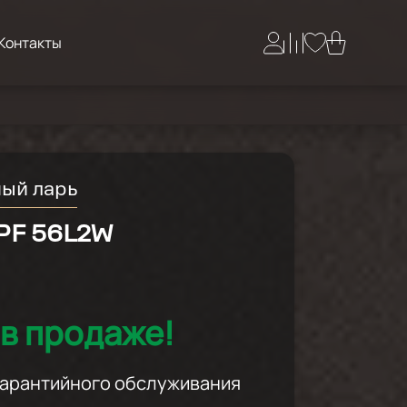
Контакты
ый ларь
PF 56L2W
й
в продаже!
 гарантийного обслуживания