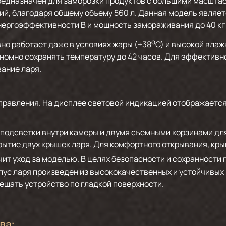
редназначен для заморозки продуктов с большими масшта
ий, благодаря общему объему 560 л. Данная модель являет
нергоэффективности В и мощность замораживания до 40 кг 
о
но работает даже в условиях жары (+38
С) и высокой влаж
номно сохранять температуру до 42 часов. Для эффективн
ание ларя.
правления. На дисплее световой индикацией отображаетс
 подсветки внутри камеры и двумя съемными корзинами дл
рытие двух крышек ларя. Для комфортного открывания, кр
чит уход за моделью. В целях безопасности и сохранности
рпус ларя произведен из высококачественных и устойчивых
мещать устройство по гладкой поверхности.
ва: