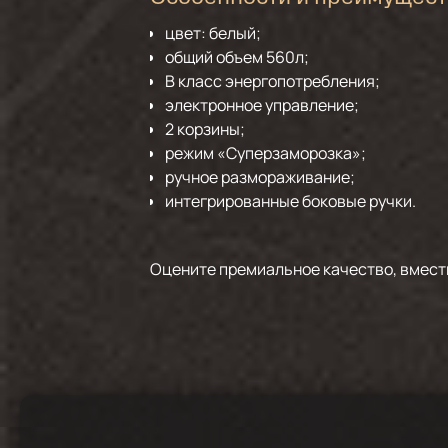
цвет: белый;
общий объем 560л;
В класс энергопотребления;
электронное управление;
2 корзины;
режим «Суперзаморозка»;
ручное размораживание;
интегрированные боковые ручки.
Оцените премиальное качество, вмест
5
/
1