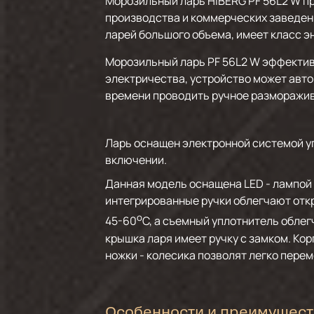
Морозильный ларь HIBERG PF 56L2 W п
производства и коммерческих заведен
ларей большого объема, имеет класс э
Морозильный ларь PF 56L2 W эффектив
электричества, устройство может авто
времени проводить ручное разморажив
Ларь оснащен электронной системой у
включении.
Данная модель оснащена LED - лампой
интегрированные ручки облегчают отк
о
45-60
С, а съемный уплотнитель облег
крышка ларя имеет ручку с замком. Ко
ножки - колесика позволят легко пере
Особенности и преимущест