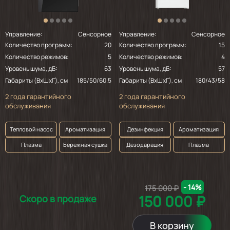
Управление:
Сенсорное
Управление:
Сенсорное
Количество программ:
20
Количество программ:
15
Количество режимов:
5
Количество режимов:
4
Уровень шума, дБ:
63
Уровень шума, дБ:
57
Габариты (ВхШхГ), см
185/50/60.5
Габариты (ВхШхГ), см
180/43/58
2 года гарантийного
2 года гарантийного
обслуживания
обслуживания
Тепловой насос
Ароматизация
Дезинфекция
Ароматизация
Плазма
Бережная сушка
Дезодарация
Плазма
- 14%
175 000 ₽
150 000 ₽
Скоро в продаже
В корзину