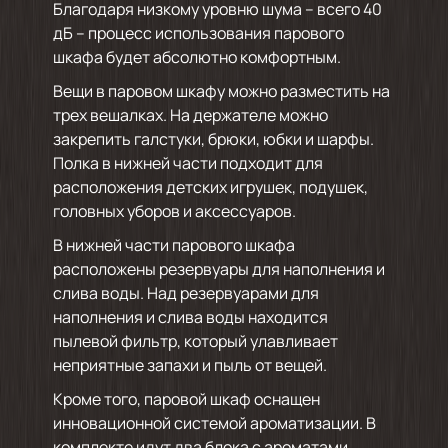
Благодаря низкому уровню шума – всего 40
дБ – процесс использования парового
шкафа будет абсолютно комфортным.
Вещи в паровом шкафу можно разместить на
трех вешалках. На держателе можно
закрепить галстуки, брюки, юбки и шарфы.
Полка в нижней части подходит для
расположения детских игрушек, подушек,
головных уборов и аксессуаров.
В нижней части парового шкафа
расположены резервуары для наполнения и
слива воды. Над резервуарами для
наполнения и слива воды находится
пылевой фильтр, который улавливает
неприятные запахи и пыль от вещей.
Кроме того, паровой шкаф оснащен
инновационной системой ароматизации. В
комплекте идут два блока с ароматами