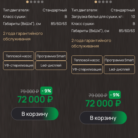
Тип двигателя:
Стандартный
Тип двигателя:
Стандартный
Класс сушки:
B
Загрузка белья для сушки, кг:
10
Габариты (ВхШхГ), см
85/60/63
Класс сушки:
B
Габариты (ВхШхГ), см
85/60/63
2 года гарантийного
обслуживания
2 года гарантийного
обслуживания
Тепловой насос
Программа Smart
Тепловой насос
Программа Smart
УФ-стерилизация
Led-дисплей
УФ-стерилизация
Led-дисплей
- 9%
79 000 ₽
- 9%
79 000 ₽
72 000 ₽
72 000 ₽
В корзину
В корзину