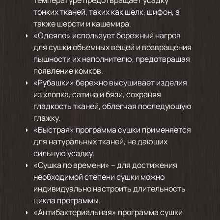
тонких тканей, таких как шелк, шифон, а
также шерсти и кашемира.
«Одеяло» использует бережный нагрев
для сушки объемных вещей и возвращения
пышности их наполнителю, предотвращая
появление комков.
«Рубашки» бережно высушивает изделия
из хлопка, сатина и бязи, сохраняя
гладкость тканей, облегчая последующую
глажку.
«Быстрая» программа сушки применяется
для натуральных тканей, не дающих
сильную усадку.
«Сушка по времени» – для достижения
необходимой степени сушки можно
индивидуально настроить длительность
цикла программы.
«Антибактериальная» программа сушки