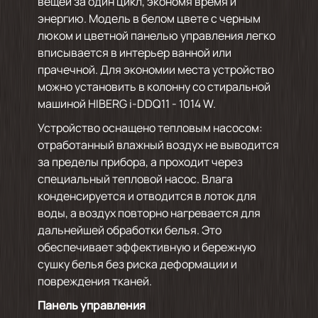
вещей за один цикл, экономя время и
энергию. Модель в белом цвете с черным
люком и цветной панелью управления легко
вписывается в интерьер ванной или
прачечной. Для экономии места устройство
можно установить в колонну со стиральной
машиной HIBERG i-DDQ11 - 1014 W.
Устройство оснащено тепловым насосом:
отработанный влажный воздух не выводится
за пределы прибора, а проходит через
специальный тепловой насос. Влага
конденсируется и отводится в лоток для
воды, а воздух повторно нагревается для
дальнейшей обработки белья. Это
обеспечивает эффективную и бережную
сушку белья без риска деформации и
повреждения тканей.
Панель управления