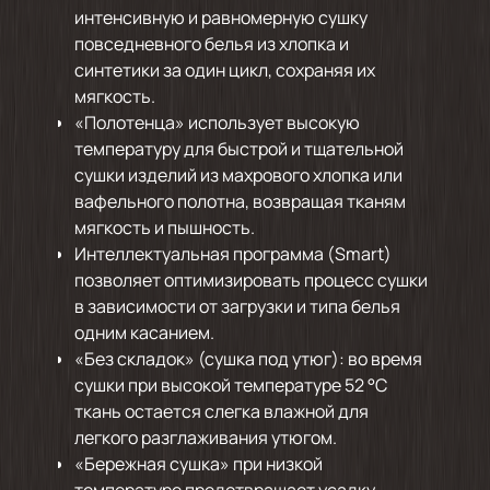
интенсивную и равномерную сушку
повседневного белья из хлопка и
синтетики за один цикл, сохраняя их
мягкость.
«Полотенца» использует высокую
температуру для быстрой и тщательной
сушки изделий из махрового хлопка или
вафельного полотна, возвращая тканям
мягкость и пышность.
Интеллектуальная программа (Smart)
позволяет оптимизировать процесс сушки
в зависимости от загрузки и типа белья
одним касанием.
«Без складок» (сушка под утюг): во время
сушки при высокой температуре 52 °C
ткань остается слегка влажной для
легкого разглаживания утюгом.
«Бережная сушка» при низкой
температуре предотвращает усадку