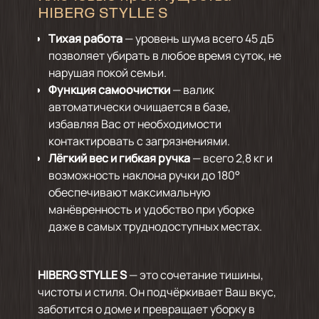
HIBERG STYLLE S
Тихая работа
— уровень шума всего 45 дБ
позволяет убирать в любое время суток, не
нарушая покой семьи.
Функция самоочистки
— валик
автоматически очищается в базе,
избавляя Вас от необходимости
контактировать с загрязнениями.
Лёгкий вес и гибкая ручка
— всего 2,8 кг и
возможность наклона ручки до 180°
обеспечивают максимальную
манёвренность и удобство при уборке
даже в самых труднодоступных местах.
HIBERG STYLLE S
— это сочетание тишины,
чистоты и стиля. Он подчёркивает Ваш вкус,
заботится о доме и превращает уборку в