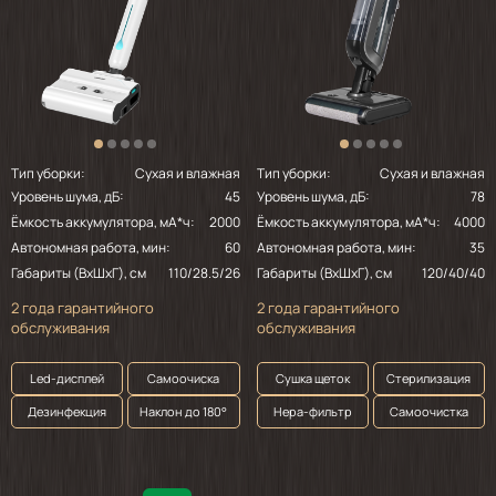
Тип уборки:
Сухая и влажная
Тип уборки:
Сухая и влажная
Уровень шума, дБ:
45
Уровень шума, дБ:
78
Ёмкость аккумулятора, мА*ч:
2000
Ёмкость аккумулятора, мА*ч:
4000
Автономная работа, мин:
60
Автономная работа, мин:
35
Габариты (ВхШхГ), см
110/28.5/26
Габариты (ВхШхГ), см
120/40/40
2 года гарантийного
2 года гарантийного
обслуживания
обслуживания
Led-дисплей
Самоочиска
Сушка щеток
Стерилизация
Дезинфекция
Наклон до 180°
Нepa-фильтр
Самоочистка