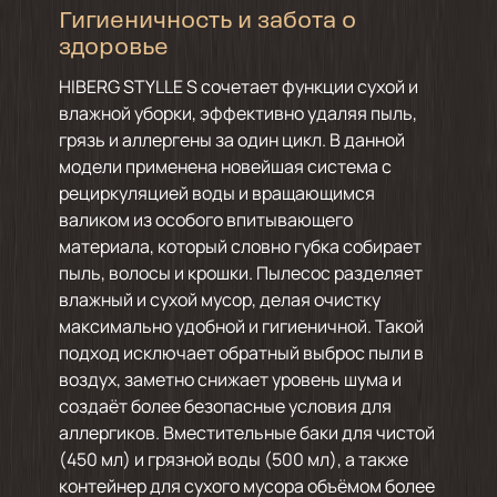
Гигиеничность и забота о
здоровье
HIBERG STYLLE S сочетает функции сухой и
влажной уборки, эффективно удаляя пыль,
грязь и аллергены за один цикл. В данной
модели применена новейшая система с
рециркуляцией воды и вращающимся
валиком из особого впитывающего
материала, который словно губка собирает
пыль, волосы и крошки. Пылесос разделяет
влажный и сухой мусор, делая очистку
максимально удобной и гигиеничной. Такой
подход исключает обратный выброс пыли в
воздух, заметно снижает уровень шума и
создаёт более безопасные условия для
аллергиков. Вместительные баки для чистой
(450 мл) и грязной воды (500 мл), а также
контейнер для сухого мусора объёмом более