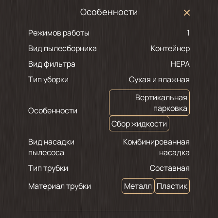
Особенности
Режимов работы
1
Вид пылесборника
Контейнер
Вид фильтра
HEPA
Тип уборки
Сухая и влажная
Вертикальная
парковка
Особенности
Сбор жидкости
Вид насадки
Комбинированная
пылесоса
насадка
Тип трубки
Составная
Материал трубки
Металл
Пластик