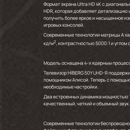
Формат экрана Ultra HD 4K с диагона
HDR, которая добавляет детализацию и
получить более яркое и насыщенное и
игровых консолей.
Современные технологии матрицы А ха
2
кд/м
, контрастностью 5000:1 и углом 
Модель оснащена 4-х ядерным процессо
Телевизор HIBERG 50Y UHD-R поддержи
помощником Алисой. Теперь с помощью 
необходимые настройки.
Два встроенных динамика мощностью 1
качественный, четкий и объемный звук
Современные технологии беспроводной 