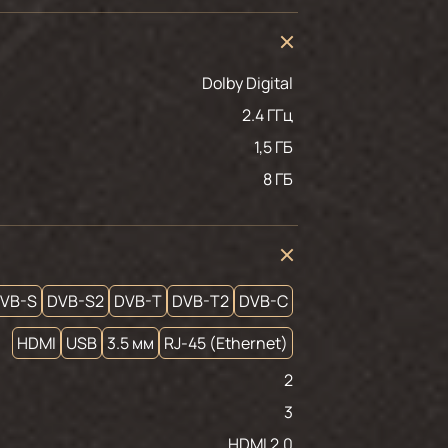
Dolby Digital
2.4 ГГц
1,5 ГБ
8 ГБ
VB-S
DVB-S2
DVB-T
DVB-T2
DVB-C
HDMI
USB
3.5 мм
RJ-45 (Ethernet)
2
3
HDMI 2.0