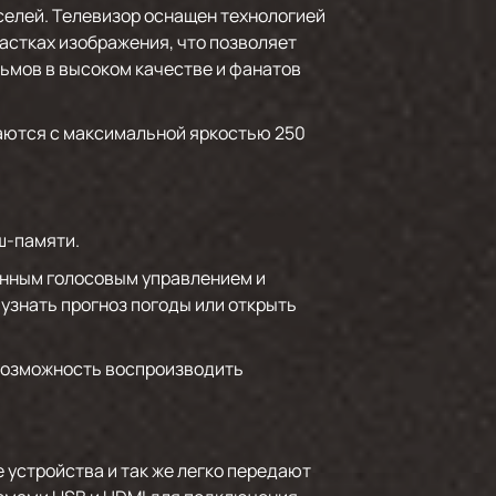
селей. Телевизор оснащен технологией
астках изображения, что позволяет
ьмов в высоком качестве и фанатов
аются с максимальной яркостью 250
ш-памяти.
енным голосовым управлением и
узнать прогноз погоды или открыть
 возможность воспроизводить
 устройства и так же легко передают