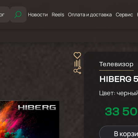
ог
Новости
Reels
Оплата и доставка
Сервис
Телевизор
HIBERG 5
Цвет:
черны
33 50
В корз