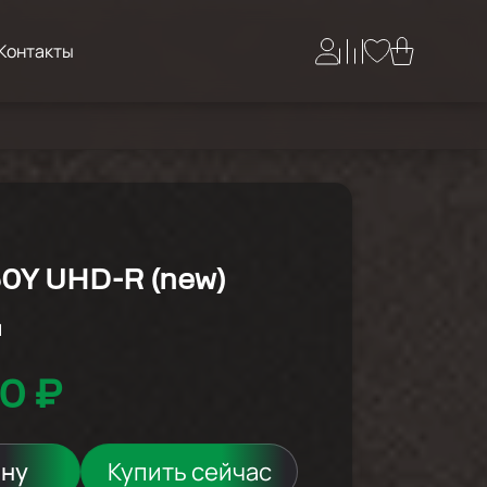
Контакты
0Y UHD-R (new)
й
0 ₽
ину
Купить сейчас