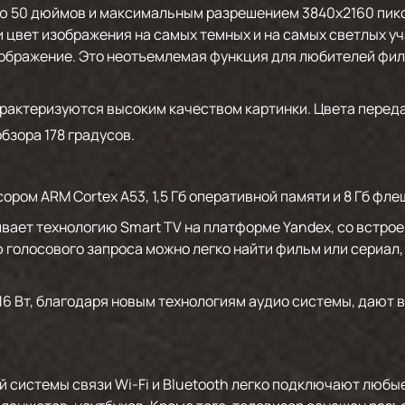
лью 50 дюймов и максимальным разрешением 3840х2160 пик
 цвет изображения на самых темных и на самых светлых уч
зображение. Это неотъемлемая функция для любителей фил
рактеризуются высоким качеством картинки. Цвета перед
обзора 178 градусов.
ром ARM Cortex A53, 1,5 Гб оперативной памяти и 8 Гб фле
вает технологию Smart TV на платформе Yandex, со встро
голосового запроса можно легко найти фильм или сериал, 
6 Вт, благодаря новым технологиям аудио системы, дают
.
системы связи Wi-Fi и Bluetooth легко подключают любые