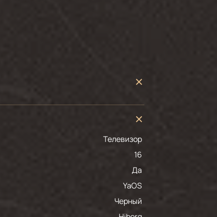
Телевизор
16
Да
YaOS
черный
Hiberg