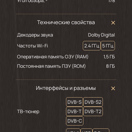
Угол обзора, º
178
Технические свойства
Декодеры звука
Dolby Digital
Частоты Wi-Fi
2.4 ГГц
5 ГГц
Оперативная память ОЗУ (RAM)
1,5 ГБ
Постоянная память ПЗУ (ROM)
8 ГБ
Интерфейсы и разъемы
DVB-S
DVB-S2
ТВ-тюнер
DVB-T
DVB-T2
DVB-C