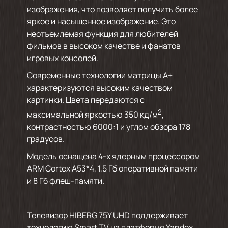
изображения, что позволяет получить более
яркое и насыщенное изображение. Это
неотъемлемая функция для любителей
фильмов в высоком качестве и фанатов
игровых консолей.
Современные технологии матрицы А+
характеризуются высоким качеством
картинки. Цвета передаются с
2
максимальной яркостью 350 кд/м
,
контрастностью 6000:1 и углом обзора 178
градусов.
Модель оснащена 4-х ядерным процессором
ARM Cortex A53*4, 1,5 Гб оперативной памяти
и 8 Гб флеш-памяти.
Телевизор HIBERG 75Y UHD поддерживает
технологию Smart TV на платформе Yandex,