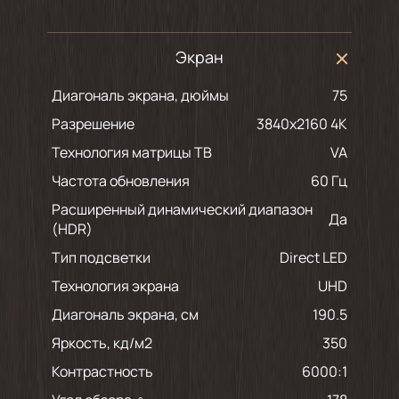
Экран
Диагональ экрана, дюймы
75
Разрешение
3840x2160 4K
Технология матрицы ТВ
VA
Частота обновления
60 Гц
Расширенный динамический диапазон
Да
(HDR)
Тип подсветки
Direct LED
Технология экрана
UHD
Диагональ экрана, см
190.5
Яркость, кд/м2
350
Контрастность
6000:1