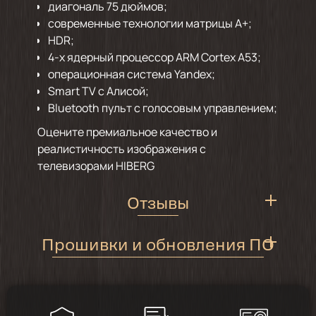
диагональ 75 дюймов;
современные технологии матрицы А+;
HDR;
4-х ядерный процессор ARM Cortex A53;
операционная система Yandex;
Smart TV с Алисой;
Bluetooth пульт с голосовым управлением;
Оцените премиальное качество и
реалистичность изображения с
телевизорами HIBERG
Отзывы
Прошивки и обновления ПО
Инструкция по обновлению
5
/
2
программного обеспечения
телевизоров HIBERG