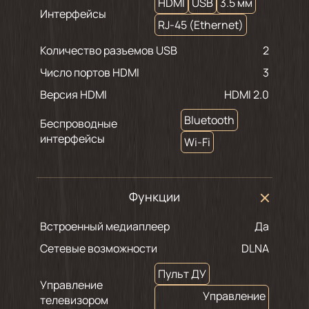
HDMI
USB
3.5 мм
Интерфейсы
RJ-45 (Ethernet)
Количество разъемов USB
2
Число портов HDMI
3
Версия HDMI
HDMI 2.0
Bluetooth
Беспроводные
интерфейсы
Wi-Fi
Функции
Встроенный медиаплеер
Да
Сетевые возможности
DLNA
Пульт ДУ
Управление
Управление
телевизором