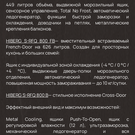
449 литров объёма, выдвижной морозильный ящик,
сенсорное управление, Total No Frost, автоматический
ледогенератор, функции быстрой заморозки и
охлаждения, доводчики на петлях, металлические
крепления балконов.
HIBERG S-RFQ 800 FB
— вместительный встраиваемый
French-Door
на 626 литров. Создан для просторных
кухонь и больших семей:
Ящик с индивидуальной зоной охлаждения (-4 °C / 0 °C /
+4 °C), выдвижные дверь-полки морозильного
отделения, автоматический ледогенератор,
повышенная мощность замораживания — до 10 кг/сутки.
HIBERG S-RFQ 800 B
— стильное исполнение Cross-Door
Эффектный внешний вид и максимум возможностей:
Metal Cooling, ящики Push-To-Open, ящик с
регулировкой влажности (12 л), ультразаморозка,
механический ледогенератор и вся