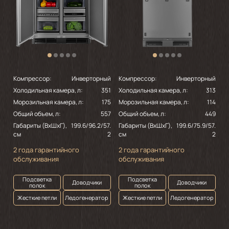
Компрессор:
Инверторный
Компрессор:
Инверторный
Холодильная камера, л:
351
Холодильная камера, л:
313
Морозильная камера, л:
175
Морозильная камера, л:
114
Общий объем, л:
557
Общий объем, л:
449
Габариты (ВхШхГ),
199.6/96.2/57.
Габариты (ВхШхГ),
199.6/75.9/57.
см
2
см
2
2 года гарантийного
2 года гарантийного
обслуживания
обслуживания
Подсветка
Подсветка
Доводчики
Доводчики
полок
полок
Жесткие петли
Ледогенератор
Жесткие петли
Ледогенератор