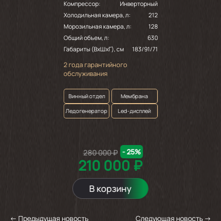
Компрессор:
Инверторный
Холодильная камера, л:
212
Морозильная камера, л:
128
Общий объем, л:
630
Габариты (ВхШхГ), см
183/91/71
2 года гарантийного
обслуживания
Винный отдел
Мембрана
Ледогенератор
Led-дисплей
- 25%
280 000 ₽
210 000 ₽
В корзину
←
Предыдущая новость
Следующая новость
→